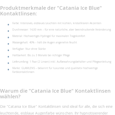
Produktmerkmale der "Catania Ice Blue"
Kontaktlinsen:
Farbe: Intensives, eisblaues Leuchten mit kühlen, kristallklaren Akzenten
Durchmesser: 14,00 mm – für eine natürliche, aber beeindruckende Veränderung
Material: Hochwertiges Hydrogel für maximalen Tragekomfort
Wassergehalt: 40% – hält die Augen angenehm feucht
Verfügbar: Nur ohne Stärke
Haltbarkeit: Bis zu 3 Monate bei richtiger Pflege
Lieferumfang: 1 Paar (2 Linsen) inkl. Aufbewahrungsbehälter und Pflegeanleitung
Marke: GLAMLENS – bekannt für luxuriöse und qualitativ hochwertige
Farbkontaktlinsen
Warum die "Catania Ice Blue" Kontaktlinsen
wählen?
Die "Catania Ice Blue" Kontaktlinsen sind ideal für alle, die sich eine
leuchtende, eisblaue Augenfarbe wünschen. Ihr hypnotisierender