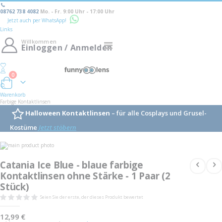
08762 738 4082
Mo. - Fr. 9:00 Uhr - 17:00 Uhr
Jetzt auch per WhatsApp!
Links
Willkommen
Navigation
Einloggen / Anmelden
umschalten
0
Warenkorb
Warenkorb
Farbige Kontaktlinsen
Halloween Kontaktlinsen
– für alle Cosplays und Grusel-
Kostüme
Jetzt stöbern
Skip
to
Skip
the
to
Catania Ice Blue - blaue farbige
end
the
of
Kontaktlinsen ohne Stärke - 1 Paar (2
beginning
the
of
Stück)
images
the
gallery
images
Seien Sie der erste, der dieses Produkt bewertet
gallery
12,99 €