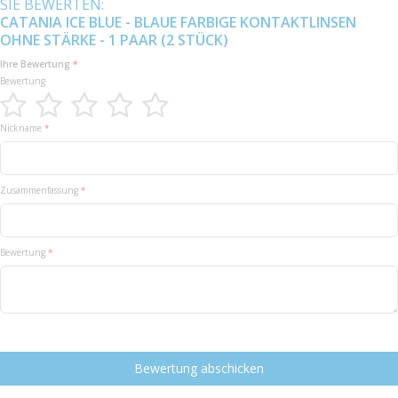
SIE BEWERTEN:
CATANIA ICE BLUE - BLAUE FARBIGE KONTAKTLINSEN
OHNE STÄRKE - 1 PAAR (2 STÜCK)
Ihre Bewertung
Bewertung
1
2
3
4
5
Nickname
star
stars
stars
stars
stars
Zusammenfassung
Bewertung
Bewertung abschicken