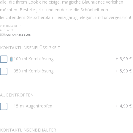
alle, die ihrem Look eine eisige, magische Blaunuance verleihen
möchten. Bestelle jetzt und entdecke die Schönheit von
leuchtendem Gletscherblau – einzigartig, elegant und unvergesslich!
VERFÜGBARKEIT:
AUF LAGER
SKU
CATANIA ICE BLUE
KONTAKTLINSENFLÜSSIGKEIT
100 ml Kombilösung
+
3,99 €
350 ml Kombilösung
+
5,99 €
AUGENTROPFEN
15 ml Augentropfen
+
4,99 €
KONTAKTLINSENBEHÄLTER