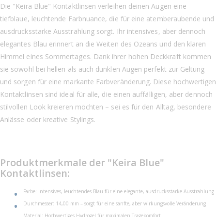
Die "Keira Blue" Kontaktlinsen verleihen deinen Augen eine
tiefblaue, leuchtende Farbnuance, die für eine atemberaubende und
ausdrucksstarke Ausstrahlung sorgt. Ihr intensives, aber dennoch
elegantes Blau erinnert an die Weiten des Ozeans und den klaren
Himmel eines Sommertages. Dank ihrer hohen Deckkraft kommen
sie sowohl bei hellen als auch dunklen Augen perfekt zur Geltung
und sorgen für eine markante Farbveränderung. Diese hochwertigen
Kontaktlinsen sind ideal für alle, die einen auffälligen, aber dennoch
stilvollen Look kreieren möchten – sei es für den Alltag, besondere
Anlässe oder kreative Stylings.
Produktmerkmale der "Keira Blue"
Kontaktlinsen:
Farbe: Intensives, leuchtendes Blau für eine elegante, ausdrucksstarke Ausstrahlung
Durchmesser: 14,00 mm – sorgt für eine sanfte, aber wirkungsvolle Veränderung
Material: Hochwertiges Hydrogel für maximalen Tragekomfort