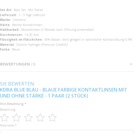
Mehr
Basic Set - Mit Stärke
Informationen
1 - 3 Tage Lieferzeit
Glamlens
Weiche Kontaktlinsen
Monatslinsen (3 Monate nach Öffnung anwendbar)
14.20 mm
40% Wasser, steril gelagert in isotonischer Kochsalzlösung 0,9%
Silicone Hydrogel (Premium Comfort)
Blaue
BEWERTUNGEN
9
SIE BEWERTEN:
KEIRA BLUE BLAU - BLAUE FARBIGE KONTAKTLINSEN MIT
UND OHNE STÄRKE - 1 PAAR (2 STÜCK)
Ihre Bewertung
Bewertung
1
2
3
4
5
Nickname
star
stars
stars
stars
stars