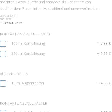
möchten. Bestelle jetzt und entdecke die Schönheit von
leuchtendem Blau – intensiv, strahlend und unverwechselbar!
VERFÜGBARKEIT:
AUF LAGER
SKU
KEIRA BLUE -PS
KONTAKTLINSENFLÜSSIGKEIT
100 ml Kombilösung
+
3,99 €
350 ml Kombilösung
+
5,99 €
AUGENTROPFEN
15 ml Augentropfen
+
4,99 €
KONTAKTLINSENBEHÄLTER