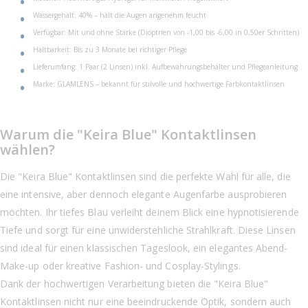
Wassergehalt: 40% – hält die Augen angenehm feucht
Verfügbar: Mit und ohne Stärke (Dioptrien von -1,00 bis -6,00 in 0,50er Schritten)
Haltbarkeit: Bis zu 3 Monate bei richtiger Pflege
Lieferumfang: 1 Paar (2 Linsen) inkl. Aufbewahrungsbehälter und Pflegeanleitung
Marke: GLAMLENS – bekannt für stilvolle und hochwertige Farbkontaktlinsen
Warum die "Keira Blue" Kontaktlinsen
wählen?
Die "Keira Blue" Kontaktlinsen sind die perfekte Wahl für alle, die
eine intensive, aber dennoch elegante Augenfarbe ausprobieren
möchten. Ihr tiefes Blau verleiht deinem Blick eine hypnotisierende
Tiefe und sorgt für eine unwiderstehliche Strahlkraft. Diese Linsen
sind ideal für einen klassischen Tageslook, ein elegantes Abend-
Make-up oder kreative Fashion- und Cosplay-Stylings.
Dank der hochwertigen Verarbeitung bieten die "Keira Blue"
Kontaktlinsen nicht nur eine beeindruckende Optik, sondern auch