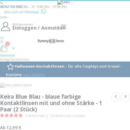
08762 738 4082
Mo. - Fr. 9:00 Uhr - 17:00 Uhr
Jetzt auch per WhatsApp!
Links
Willkommen
Navigation
Einloggen / Anmelden
umschalten
0
Warenkorb
Warenkorb
Farbige Kontaktlinsen
Halloween Kontaktlinsen
– für alle Cosplays und Grusel-
Kostüme
Jetzt stöbern
Skip
to
Skip
the
to
Keira Blue Blau - blaue farbige
end
the
of
Kontaktlinsen mit und ohne Stärke - 1
beginning
the
of
Paar (2 Stück)
images
the
gallery
images
Bewertung:
9
Bewertungen
Ihre Bewertung hinzufügen
gallery
93
100
% of
Ab
12,99 €