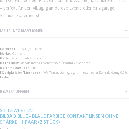
und verleihe deinem Blick eine ausdrucksstarke, faszinierende Tiefe
– perfekt für den Alltag, glamouröse Events oder einzigartige
Fashion-Statements!
MEHR INFORMATIONEN
Mehr
1 - 3 Tage Lieferzeit
Informationen
Glamlens
Weiche Kontaktlinsen
Monatslinsen (3 Monate nach Öffnung anwendbar)
14.50 mm
40% Wasser, steril gelagert in isotonischer Kochsalzlösung 0,9%
Blaue
BEWERTUNGEN
SIE BEWERTEN:
BILBAO BLUE - BLAUE FARBIGE KONTAKTLINSEN OHNE
STÄRKE - 1 PAAR (2 STÜCK)