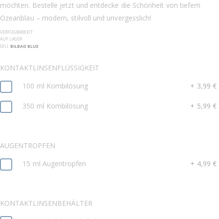
möchten. Bestelle jetzt und entdecke die Schönheit von tiefem
Ozeanblau – modern, stilvoll und unvergesslich!
VERFÜGBARKEIT:
AUF LAGER
SKU
BILBAO BLUE
KONTAKTLINSENFLÜSSIGKEIT
100 ml Kombilösung
+
3,99 €
350 ml Kombilösung
+
5,99 €
AUGENTROPFEN
15 ml Augentropfen
+
4,99 €
KONTAKTLINSENBEHÄLTER