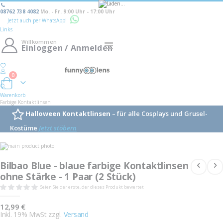
08762 738 4082
Mo. - Fr. 9:00 Uhr - 17:00 Uhr
Jetzt auch per WhatsApp!
Links
Willkommen
Navigation
Einloggen / Anmelden
umschalten
0
Warenkorb
Warenkorb
Farbige Kontaktlinsen
Halloween Kontaktlinsen
– für alle Cosplays und Grusel-
Kostüme
Jetzt stöbern
Skip
to
Skip
the
to
Bilbao Blue - blaue farbige Kontaktlinsen
end
the
of
ohne Stärke - 1 Paar (2 Stück)
beginning
the
of
Seien Sie der erste, der dieses Produkt bewertet
images
the
gallery
images
gallery
12,99 €
Inkl. 19% MwSt zzgl.
Versand