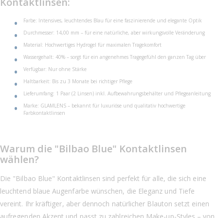
Kontaktlinsen:
Farbe: Intensives, leuchtendes Blau für eine faszinierende und elegante Optik
Durchmesser: 14,00 mm – für eine natürliche, aber wirkungsvolle Veränderung
Material: Hochwertiges Hydrogel für maximalen Tragekomfort
Wassergehalt: 40% – sorgt für ein angenehmes Tragegefühl den ganzen Tag über
Verfügbar: Nur ohne Stärke
Haltbarkeit: Bis zu 3 Monate bei richtiger Pflege
Lieferumfang: 1 Paar (2 Linsen) inkl. Aufbewahrungsbehälter und Pflegeanleitung
Marke: GLAMLENS – bekannt für luxuriöse und qualitativ hochwertige
Farbkontaktlinsen
Warum die "Bilbao Blue" Kontaktlinsen
wählen?
Die "Bilbao Blue" Kontaktlinsen sind perfekt für alle, die sich eine
leuchtend blaue Augenfarbe wünschen, die Eleganz und Tiefe
vereint. Ihr kräftiger, aber dennoch natürlicher Blauton setzt einen
aufregenden Akzent und passt zu zahlreichen Make-up-Styles – von