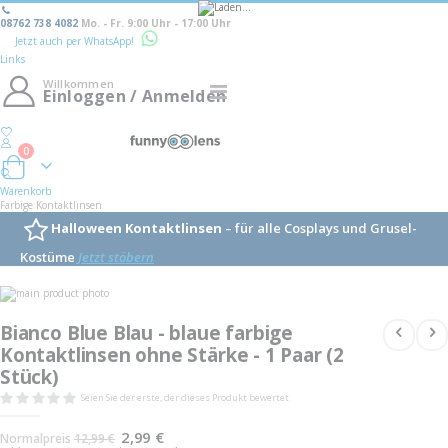
08762 738 4082
Mo. - Fr. 9:00 Uhr - 17:00 Uhr
Jetzt auch per WhatsApp!
Links
Willkommen
Navigation
Einloggen / Anmelden
umschalten
0
Warenkorb
Warenkorb
Farbige Kontaktlinsen
Halloween Kontaktlinsen
– für alle Cosplays und Grusel-
Kostüme
Jetzt stöbern
Skip
to
Skip
the
to
Bianco Blue Blau - blaue farbige
end
the
of
Kontaktlinsen ohne Stärke - 1 Paar (2
beginning
the
of
Stück)
images
the
gallery
images
Seien Sie der erste, der dieses Produkt bewertet
gallery
Sonderangebot
2,99 €
Normalpreis
12,99 €