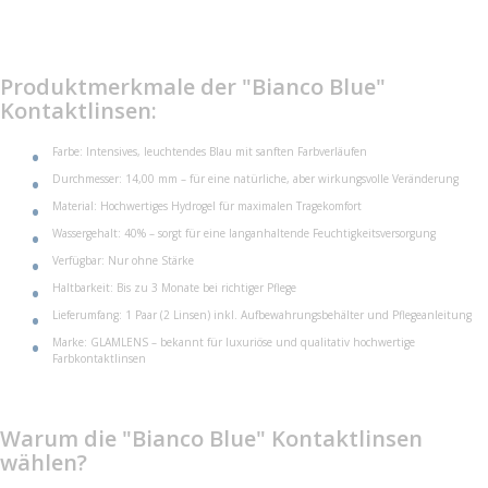
Produktmerkmale der "Bianco Blue"
Kontaktlinsen:
Farbe: Intensives, leuchtendes Blau mit sanften Farbverläufen
Durchmesser: 14,00 mm – für eine natürliche, aber wirkungsvolle Veränderung
Material: Hochwertiges Hydrogel für maximalen Tragekomfort
Wassergehalt: 40% – sorgt für eine langanhaltende Feuchtigkeitsversorgung
Verfügbar: Nur ohne Stärke
Haltbarkeit: Bis zu 3 Monate bei richtiger Pflege
Lieferumfang: 1 Paar (2 Linsen) inkl. Aufbewahrungsbehälter und Pflegeanleitung
Marke: GLAMLENS – bekannt für luxuriöse und qualitativ hochwertige
Farbkontaktlinsen
Warum die "Bianco Blue" Kontaktlinsen
wählen?