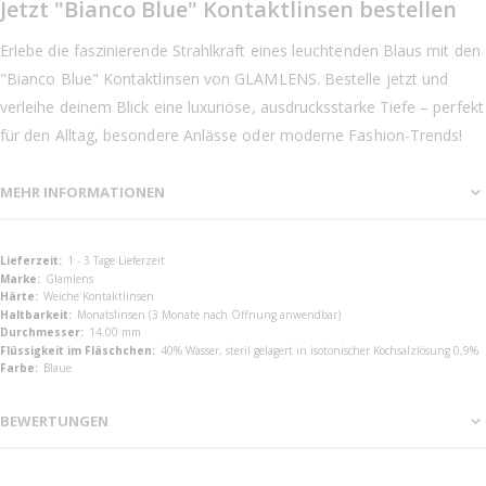
Jetzt "Bianco Blue" Kontaktlinsen bestellen
Erlebe die faszinierende Strahlkraft eines leuchtenden Blaus mit den
"Bianco Blue" Kontaktlinsen von GLAMLENS. Bestelle jetzt und
verleihe deinem Blick eine luxuriöse, ausdrucksstarke Tiefe – perfekt
für den Alltag, besondere Anlässe oder moderne Fashion-Trends!
MEHR INFORMATIONEN
Mehr
1 - 3 Tage Lieferzeit
Informationen
Glamlens
Weiche Kontaktlinsen
Monatslinsen (3 Monate nach Öffnung anwendbar)
14.00 mm
40% Wasser, steril gelagert in isotonischer Kochsalzlösung 0,9%
Blaue
BEWERTUNGEN