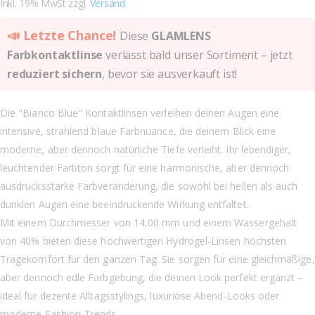
Inkl. 19% MwSt zzgl.
Versand
📣 Letzte Chance!
Diese
GLAMLENS
Farbkontaktlinse
verlässt bald unser Sortiment – jetzt
reduziert sichern
, bevor sie ausverkauft ist!
Die "Bianco Blue" Kontaktlinsen verleihen deinen Augen eine
intensive, strahlend blaue Farbnuance, die deinem Blick eine
moderne, aber dennoch natürliche Tiefe verleiht. Ihr lebendiger,
leuchtender Farbton sorgt für eine harmonische, aber dennoch
ausdrucksstarke Farbveränderung, die sowohl bei hellen als auch
dunklen Augen eine beeindruckende Wirkung entfaltet.
Mit einem Durchmesser von 14,00 mm und einem Wassergehalt
von 40% bieten diese hochwertigen Hydrogel-Linsen höchsten
Tragekomfort für den ganzen Tag. Sie sorgen für eine gleichmäßige,
aber dennoch edle Farbgebung, die deinen Look perfekt ergänzt –
ideal für dezente Alltagsstylings, luxuriöse Abend-Looks oder
moderne Fashion-Trends.