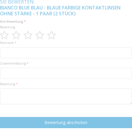
SIE BEWERTEN:
BIANCO BLUE BLAU - BLAUE FARBIGE KONTAKTLINSEN
OHNE STÄRKE - 1 PAAR (2 STÜCK)
Ihre Bewertung
Bewertung
1
2
3
4
5
Nickname
star
stars
stars
stars
stars
Zusammenfassung
Bewertung
Bewertung abschicken