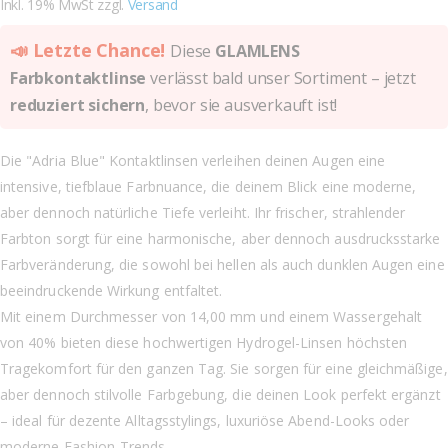
Inkl. 19% MwSt zzgl.
Versand
📣 Letzte Chance!
Diese
GLAMLENS
Farbkontaktlinse
verlässt bald unser Sortiment – jetzt
reduziert sichern
, bevor sie ausverkauft ist!
Die "Adria Blue" Kontaktlinsen verleihen deinen Augen eine
intensive, tiefblaue Farbnuance, die deinem Blick eine moderne,
aber dennoch natürliche Tiefe verleiht. Ihr frischer, strahlender
Farbton sorgt für eine harmonische, aber dennoch ausdrucksstarke
Farbveränderung, die sowohl bei hellen als auch dunklen Augen eine
beeindruckende Wirkung entfaltet.
Mit einem Durchmesser von 14,00 mm und einem Wassergehalt
von 40% bieten diese hochwertigen Hydrogel-Linsen höchsten
Tragekomfort für den ganzen Tag. Sie sorgen für eine gleichmäßige,
aber dennoch stilvolle Farbgebung, die deinen Look perfekt ergänzt
– ideal für dezente Alltagsstylings, luxuriöse Abend-Looks oder
moderne Fashion-Trends.