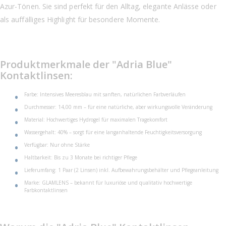
Azur-Tönen. Sie sind perfekt für den Alltag, elegante Anlässe oder
als auffälliges Highlight für besondere Momente.
Produktmerkmale der "Adria Blue"
Kontaktlinsen:
Farbe: Intensives Meeresblau mit sanften, natürlichen Farbverläufen
Durchmesser: 14,00 mm – für eine natürliche, aber wirkungsvolle Veränderung
Material: Hochwertiges Hydrogel für maximalen Tragekomfort
Wassergehalt: 40% – sorgt für eine langanhaltende Feuchtigkeitsversorgung
Verfügbar: Nur ohne Stärke
Haltbarkeit: Bis zu 3 Monate bei richtiger Pflege
Lieferumfang: 1 Paar (2 Linsen) inkl. Aufbewahrungsbehälter und Pflegeanleitung
Marke: GLAMLENS – bekannt für luxuriöse und qualitativ hochwertige
Farbkontaktlinsen