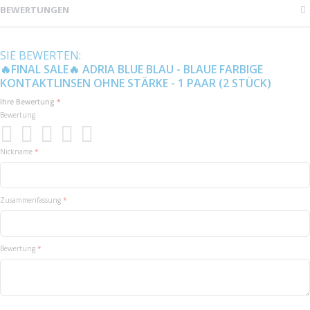
BEWERTUNGEN
SIE BEWERTEN:
🔥FINAL SALE🔥 ADRIA BLUE BLAU - BLAUE FARBIGE
KONTAKTLINSEN OHNE STÄRKE - 1 PAAR (2 STÜCK)
Ihre Bewertung
Bewertung
1
2
3
4
5
Nickname
star
stars
stars
stars
stars
Zusammenfassung
Bewertung