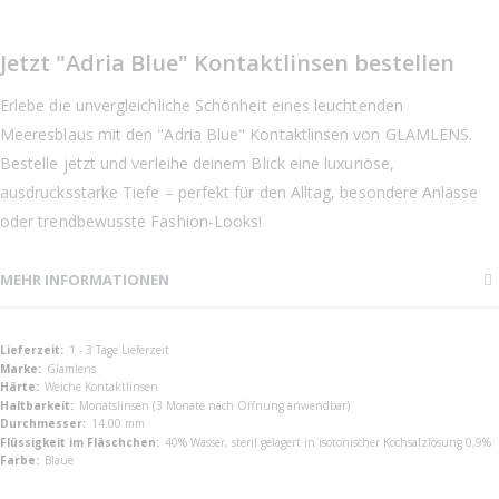
Jetzt "Adria Blue" Kontaktlinsen bestellen
Erlebe die unvergleichliche Schönheit eines leuchtenden
Meeresblaus mit den "Adria Blue" Kontaktlinsen von GLAMLENS.
Bestelle jetzt und verleihe deinem Blick eine luxuriöse,
ausdrucksstarke Tiefe – perfekt für den Alltag, besondere Anlässe
oder trendbewusste Fashion-Looks!
MEHR INFORMATIONEN
Mehr
1 - 3 Tage Lieferzeit
Informationen
Glamlens
Weiche Kontaktlinsen
Monatslinsen (3 Monate nach Öffnung anwendbar)
14.00 mm
40% Wasser, steril gelagert in isotonischer Kochsalzlösung 0,9%
Blaue