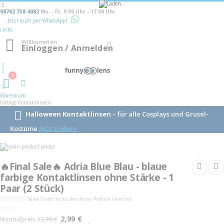
08762 738 4082
Mo. - Fr. 9:00 Uhr - 17:00 Uhr
Jetzt auch per WhatsApp!
Links
Willkommen
Navigation
Einloggen / Anmelden
umschalten
0
Warenkorb
Warenkorb
Farbige Kontaktlinsen
Halloween Kontaktlinsen
– für alle Cosplays und Grusel-
Kostüme
Jetzt stöbern
Skip
to
Skip
the
to
🔥Final Sale🔥 Adria Blue Blau - blaue
end
the
of
farbige Kontaktlinsen ohne Stärke - 1
beginning
the
of
Paar (2 Stück)
images
the
gallery
images
Seien Sie der erste, der dieses Produkt bewertet
gallery
Sonderangebot
2,99 €
Normalpreis
12,99 €