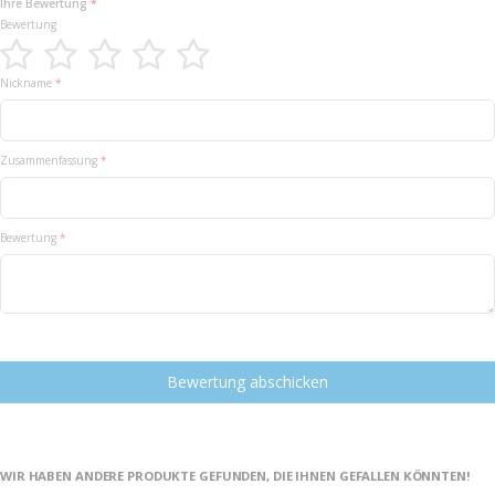
Ihre Bewertung
Bewertung
1
2
3
4
5
Nickname
star
stars
stars
stars
stars
Zusammenfassung
Bewertung
Bewertung abschicken
WIR HABEN ANDERE PRODUKTE GEFUNDEN, DIE IHNEN GEFALLEN KÖNNTEN!