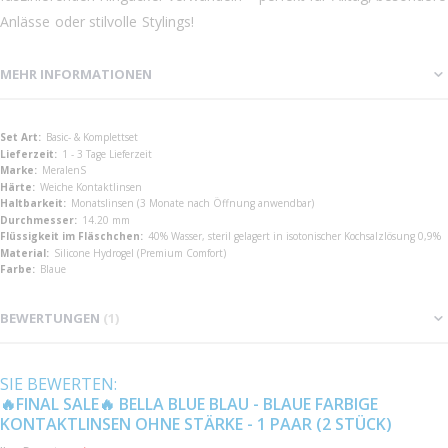
Anlässe oder stilvolle Stylings!
MEHR INFORMATIONEN
Mehr
Basic- & Komplettset
Informationen
1 - 3 Tage Lieferzeit
MeralenS
Weiche Kontaktlinsen
Monatslinsen (3 Monate nach Öffnung anwendbar)
14.20 mm
40% Wasser, steril gelagert in isotonischer Kochsalzlösung 0,9%
Silicone Hydrogel (Premium Comfort)
Blaue
BEWERTUNGEN
1
SIE BEWERTEN:
🔥FINAL SALE🔥 BELLA BLUE BLAU - BLAUE FARBIGE
KONTAKTLINSEN OHNE STÄRKE - 1 PAAR (2 STÜCK)