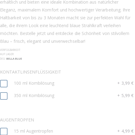
erhältlich und bieten eine ideale Kombination aus natürlicher
Eleganz, maximalem Komfort und hochwertiger Verarbeitung. Ihre
Haltbarkeit von bis zu 3 Monaten macht sie zur perfekten Wahl für
alle, die ihrem Look eine leuchtend blaue Strahlkraft verleihen
möchten. Bestelle jetzt und entdecke die Schönheit von stilvollem
Blau – frisch, elegant und unverwechselbar!
VERFÜGBARKEIT:
AUF LAGER
SKU
BELLA BLUE
KONTAKTLINSENFLÜSSIGKEIT
100 ml Kombilösung
+
3,99 €
350 ml Kombilösung
+
5,99 €
AUGENTROPFEN
15 ml Augentropfen
+
4,99 €