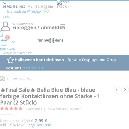
08762 738 4082
Mo. - Fr. 9:00 Uhr - 17:00 Uhr
Jetzt auch per WhatsApp!
Links
Willkommen
Navigation
Einloggen / Anmelden
umschalten
0
Warenkorb
Warenkorb
Farbige Kontaktlinsen
Halloween Kontaktlinsen
– für alle Cosplays und Grusel-
Kostüme
Jetzt stöbern
Skip
to
Skip
the
to
🔥Final Sale🔥 Bella Blue Blau - blaue
end
the
of
farbige Kontaktlinsen ohne Stärke - 1
beginning
the
of
Paar (2 Stück)
images
the
gallery
images
Bewertung:
1
Bewertung
Ihre Bewertung hinzufügen
gallery
80
100
% of
Sonderangebot
2,99 €
Normalpreis
12,99 €
Inkl. 19% MwSt zzgl.
Versand