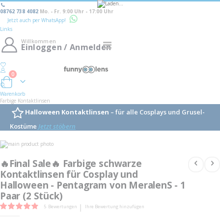
08762 738 4082
Mo. - Fr. 9:00 Uhr - 17:00 Uhr
Jetzt auch per WhatsApp!
Links
Willkommen
Navigation
Einloggen / Anmelden
umschalten
0
Warenkorb
Warenkorb
Farbige Kontaktlinsen
Halloween Kontaktlinsen
– für alle Cosplays und Grusel-
Kostüme
Jetzt stöbern
Skip
to
Skip
the
to
🔥Final Sale🔥 Farbige schwarze
end
the
of
Kontaktlinsen für Cosplay und
beginning
the
of
Halloween - Pentagram von MeralenS - 1
images
the
gallery
images
Paar (2 Stück)
gallery
Bewertung:
5
Bewertungen
Ihre Bewertung hinzufügen
84
100
% of