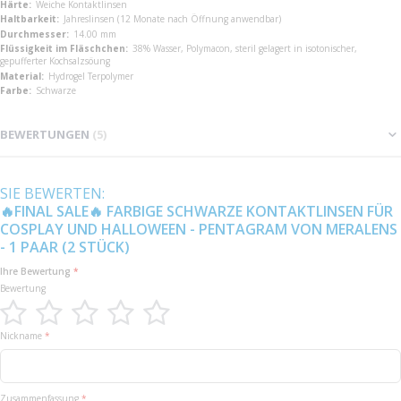
Weiche Kontaktlinsen
Jahreslinsen (12 Monate nach Öffnung anwendbar)
14.00 mm
38% Wasser, Polymacon, steril gelagert in isotonischer,
gepufferter Kochsalzsöung
Hydrogel Terpolymer
Schwarze
BEWERTUNGEN
5
SIE BEWERTEN:
🔥FINAL SALE🔥 FARBIGE SCHWARZE KONTAKTLINSEN FÜR
COSPLAY UND HALLOWEEN - PENTAGRAM VON MERALENS
- 1 PAAR (2 STÜCK)
Ihre Bewertung
Bewertung
1
2
3
4
5
Nickname
star
stars
stars
stars
stars
Zusammenfassung