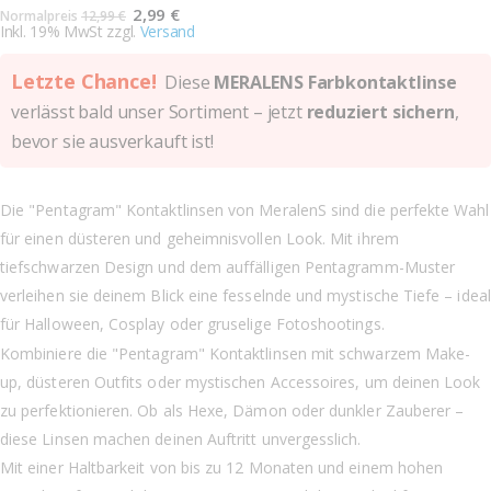
Sonderangebot
2,99 €
Normalpreis
12,99 €
Inkl. 19% MwSt zzgl.
Versand
Letzte Chance!
Diese
MERALENS Farbkontaktlinse
verlässt bald unser Sortiment – jetzt
reduziert sichern
,
bevor sie ausverkauft ist!
Die "Pentagram" Kontaktlinsen von MeralenS sind die perfekte Wahl
für einen düsteren und geheimnisvollen Look. Mit ihrem
tiefschwarzen Design und dem auffälligen Pentagramm-Muster
verleihen sie deinem Blick eine fesselnde und mystische Tiefe – ideal
für Halloween, Cosplay oder gruselige Fotoshootings.
Kombiniere die "Pentagram" Kontaktlinsen mit schwarzem Make-
up, düsteren Outfits oder mystischen Accessoires, um deinen Look
zu perfektionieren. Ob als Hexe, Dämon oder dunkler Zauberer –
diese Linsen machen deinen Auftritt unvergesslich.
Mit einer Haltbarkeit von bis zu 12 Monaten und einem hohen