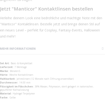
Jetzt "Manticor" Kontaktlinsen bestellen
Verleihe deinem Look eine bedrohliche und mächtige Note mit den
"Manticor" Kontaktlinsen. Bestelle jetzt und bringe deinen Stil auf
ein neues Level – perfekt für Cosplay, Fantasy-Events, Halloween
und mehr!
MEHR INFORMATIONEN
Mehr
Basic- & Komplettset
Informationen
7 Werktage
MeralenS
Weiche Kontaktlinsen
Jahreslinsen (12 Monate nach Öffnung anwendbar)
14.00 mm
38% Wasser, Polymacon, steril gelagert in isotonischer,
gepufferter Kochsalzsöung
Hydrogel Terpolymer
Gelbe