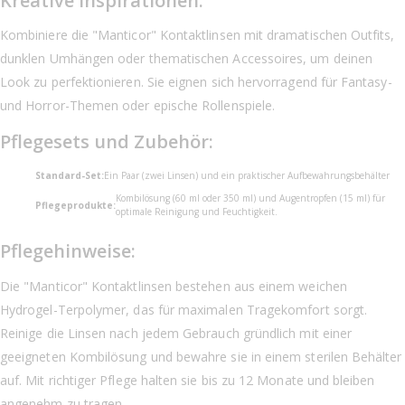
Kreative Inspirationen:
Kombiniere die "Manticor" Kontaktlinsen mit dramatischen Outfits,
dunklen Umhängen oder thematischen Accessoires, um deinen
Look zu perfektionieren. Sie eignen sich hervorragend für Fantasy-
und Horror-Themen oder epische Rollenspiele.
Pflegesets und Zubehör:
Standard-Set:
Ein Paar (zwei Linsen) und ein praktischer Aufbewahrungsbehälter
Kombilösung (60 ml oder 350 ml) und Augentropfen (15 ml) für
Pflegeprodukte:
optimale Reinigung und Feuchtigkeit.
Pflegehinweise:
Die "Manticor" Kontaktlinsen bestehen aus einem weichen
Hydrogel-Terpolymer, das für maximalen Tragekomfort sorgt.
Reinige die Linsen nach jedem Gebrauch gründlich mit einer
geeigneten Kombilösung und bewahre sie in einem sterilen Behälter
auf. Mit richtiger Pflege halten sie bis zu 12 Monate und bleiben
angenehm zu tragen.