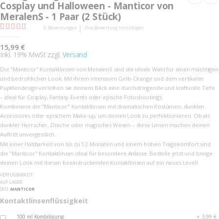
of
Cosplay und Halloween - Manticor von
beginning
the
of
MeralenS - 1 Paar (2 Stück)
images
the
gallery
images
Bewertung:
6
Bewertungen
Ihre Bewertung hinzufügen
gallery
77
100
% of
15,99 €
Inkl. 19% MwSt zzgl.
Versand
Die "Manticor" Kontaktlinsen von MeralenS sind die ideale Wahl für einen mächtigen
und bedrohlichen Look. Mit ihrem intensiven Gelb-Orange und dem vertikalen
Pupillendesign verleihen sie deinem Blick eine durchdringende und kraftvolle Tiefe
– ideal für Cosplay, Fantasy-Events oder epische Fotoshootings.
Kombiniere die "Manticor" Kontaktlinsen mit dramatischen Kostümen, dunklen
Accessoires oder epischem Make-up, um deinen Look zu perfektionieren. Ob als
dunkler Herrscher, Drache oder magisches Wesen – diese Linsen machen deinen
Auftritt unvergesslich.
Mit einer Haltbarkeit von bis zu 12 Monaten und einem hohen Tragekomfort sind
die "Manticor" Kontaktlinsen ideal für besondere Anlässe. Bestelle jetzt und bringe
deinen Look mit diesen beeindruckenden Kontaktlinsen auf ein neues Level!
VERFÜGBARKEIT:
AUF LAGER
SKU
MANTICOR
Kontaktlinsenflüssigkeit
100 ml Kombilösung
+
3,99 €