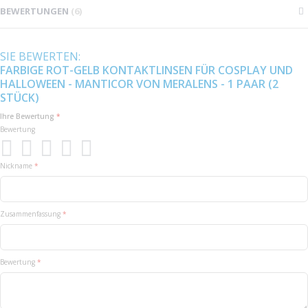
BEWERTUNGEN
6
SIE BEWERTEN:
FARBIGE ROT-GELB KONTAKTLINSEN FÜR COSPLAY UND
HALLOWEEN - MANTICOR VON MERALENS - 1 PAAR (2
STÜCK)
Ihre Bewertung
Bewertung
1
2
3
4
5
Nickname
star
stars
stars
stars
stars
Zusammenfassung
Bewertung