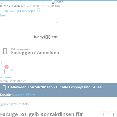
08762 738 4082
Mo. - Fr. 9:00 Uhr - 17:00 Uhr
Jetzt auch per WhatsApp!
Links
Navigation
umschalten
Willkommen
Einloggen / Anmelden
0
Warenkorb
Warenkorb
Farbige Kontaktlinsen
Halloween Kontaktlinsen
– für alle Cosplays und Grusel-
Kostüme
Jetzt stöbern
Skip
to
Skip
the
to
Farbige rot-gelb Kontaktlinsen für
end
the