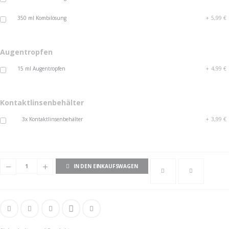
350 ml Kombilösung
+
5,99 €
Augentropfen
15 ml Augentropfen
+
4,99 €
Kontaktlinsenbehälter
3x Kontaktlinsenbehälter
+
3,99 €
IN DEN EINKAUFSWAGEN