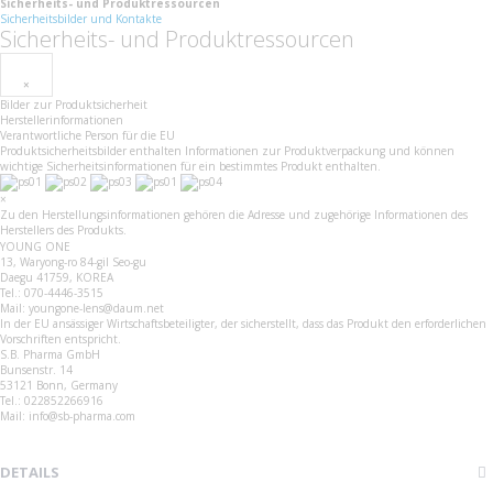
Sicherheits- und Produktressourcen
Sicherheitsbilder und Kontakte
Sicherheits- und Produktressourcen
×
Bilder zur Produktsicherheit
Herstellerinformationen
Verantwortliche Person für die EU
Produktsicherheitsbilder enthalten Informationen zur Produktverpackung und können
wichtige Sicherheitsinformationen für ein bestimmtes Produkt enthalten.
×
Zu den Herstellungsinformationen gehören die Adresse und zugehörige Informationen des
Herstellers des Produkts.
YOUNG ONE
13, Waryong-ro 84-gil Seo-gu
Daegu 41759, KOREA
Tel.: 070-4446-3515
Mail: youngone-lens@daum.net
In der EU ansässiger Wirtschaftsbeteiligter, der sicherstellt, dass das Produkt den erforderlichen
Vorschriften entspricht.
S.B. Pharma GmbH
Bunsenstr. 14
53121 Bonn, Germany
Tel.: 022852266916
Mail: info@sb-pharma.com
DETAILS