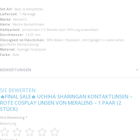
Mehr
Basic- & Komplettset
Informationen
7 Werktage
MeralenS
Weiche Kontaktlinsen
Jahreslinsen (12 Monate nach Öffnung anwendbar)
14.00 mm
38% Wasser, Polymacon, steril gelagert in isotonischer,
gepufferter Kochsalzsöung
Hydrogel Terpolymer
Rote
BEWERTUNGEN
SIE BEWERTEN:
🔥FINAL SALE🔥 UCHIHA SHARINGAN KONTAKTLINSEN –
ROTE COSPLAY LINSEN VON MERALENS – 1 PAAR (2
STÜCK)
Ihre Bewertung
Bewertung
1
2
3
4
5