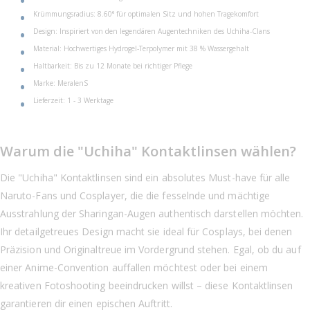
Krümmungsradius: 8.60° für optimalen Sitz und hohen Tragekomfort
Design: Inspiriert von den legendären Augentechniken des Uchiha-Clans
Material: Hochwertiges Hydrogel-Terpolymer mit 38 % Wassergehalt
Haltbarkeit: Bis zu 12 Monate bei richtiger Pflege
Marke: MeralenS
Lieferzeit: 1 - 3 Werktage
Warum die "Uchiha" Kontaktlinsen wählen?
Die "Uchiha" Kontaktlinsen sind ein absolutes Must-have für alle
Naruto-Fans und Cosplayer, die die fesselnde und mächtige
Ausstrahlung der Sharingan-Augen authentisch darstellen möchten.
Ihr detailgetreues Design macht sie ideal für Cosplays, bei denen
Präzision und Originaltreue im Vordergrund stehen. Egal, ob du auf
einer Anime-Convention auffallen möchtest oder bei einem
kreativen Fotoshooting beeindrucken willst – diese Kontaktlinsen
garantieren dir einen epischen Auftritt.