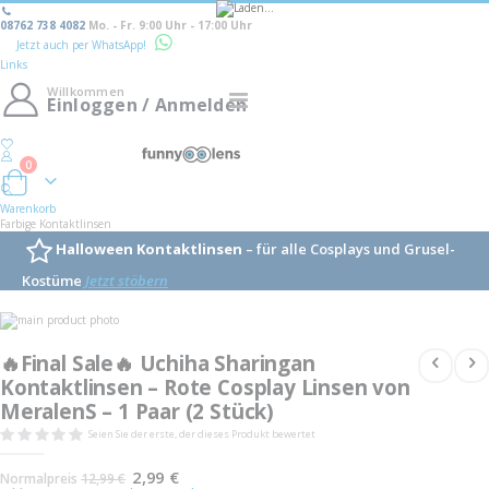
08762 738 4082
Mo. - Fr. 9:00 Uhr - 17:00 Uhr
Jetzt auch per WhatsApp!
Links
Willkommen
Navigation
Einloggen / Anmelden
umschalten
0
Warenkorb
Warenkorb
Farbige Kontaktlinsen
Halloween Kontaktlinsen
– für alle Cosplays und Grusel-
Kostüme
Jetzt stöbern
Skip
to
Skip
the
to
🔥Final Sale🔥 Uchiha Sharingan
end
the
of
Kontaktlinsen – Rote Cosplay Linsen von
beginning
the
of
MeralenS – 1 Paar (2 Stück)
images
the
gallery
images
Seien Sie der erste, der dieses Produkt bewertet
gallery
Sonderangebot
2,99 €
Normalpreis
12,99 €