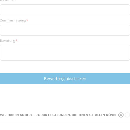
Nickname
star
stars
stars
stars
stars
Zusammenfassung
Bewertung
Bewertung abschicken
WIR HABEN ANDERE PRODUKTE GEFUNDEN, DIE IHNEN GEFALLEN KÖNNTEN!