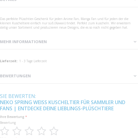
Das perfekte Plüschtier-Geschenk für jeden Anime Fan, Manga Fan und für jeden der die
kleinen Kuscheltiere einfach nur süß (Kawaii) findet. Perfekt zum kuscheln. Wir erweitern
stetig unser Sortiment und produzieren neue Designs, die es so noch nicht gegeben hat.
MEHR INFORMATIONEN
Mehr
1 - 3 Tage Lieferzeit
Informationen
BEWERTUNGEN
SIE BEWERTEN:
NEKO SPRING WEISS KUSCHELTIER FÜR SAMMLER UND F
ANS | ENTDECKE DEINE LIEBLINGS-PLÜSCHTIERE
Ihre Bewertung
Bewertung