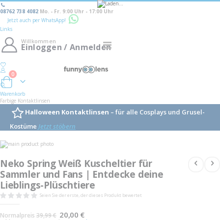
08762 738 4082
Mo. - Fr. 9:00 Uhr - 17:00 Uhr
Jetzt auch per WhatsApp!
Links
Willkommen
Navigation
Einloggen / Anmelden
umschalten
0
Warenkorb
Warenkorb
Farbige Kontaktlinsen
Halloween Kontaktlinsen
– für alle Cosplays und Grusel-
Kostüme
Jetzt stöbern
Skip
to
Skip
the
to
Neko Spring Weiß Kuscheltier für
end
the
of
Sammler und Fans | Entdecke deine
beginning
the
of
Lieblings-Plüschtiere
images
the
gallery
images
Seien Sie der erste, der dieses Produkt bewertet
gallery
Sonderangebot
20,00 €
Normalpreis
39,99 €