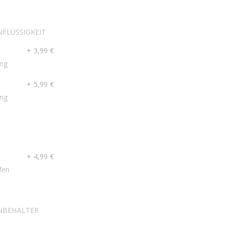
FLÜSSIGKEIT
+
3,99 €
ng
+
5,99 €
ng
N
+
4,99 €
fen
NBEHÄLTER