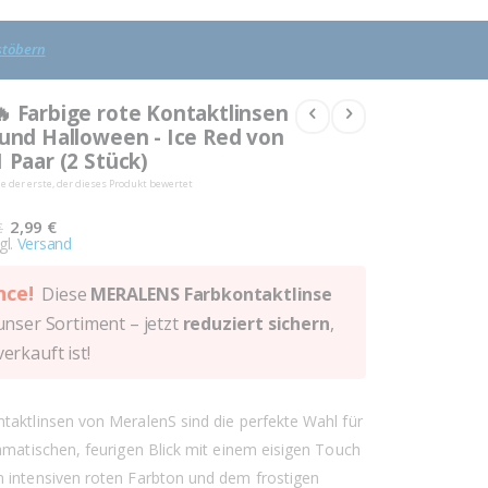
 stöbern
🔥 Farbige rote Kontaktlinsen
 und Halloween - Ice Red von
 Paar (2 Stück)
ie der erste, der dieses Produkt bewertet
Sonderangebot
2,99 €
€
gl.
Versand
nce!
Diese
MERALENS Farbkontaktlinse
unser Sortiment – jetzt
reduziert sichern
,
erkauft ist!
ntaktlinsen von MeralenS sind die perfekte Wahl für
ramatischen, feurigen Blick mit einem eisigen Touch
m intensiven roten Farbton und dem frostigen