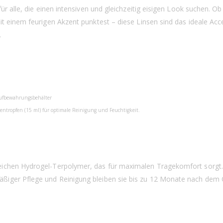
für alle, die einen intensiven und gleichzeitig eisigen Look suchen. 
t einem feurigen Akzent punktest – diese Linsen sind das ideale Acce
.
 Aufbewahrungsbehälter
ntropfen (15 ml) für optimale Reinigung und Feuchtigkeit.
eichen Hydrogel-Terpolymer, das für maximalen Tragekomfort sorgt.
iger Pflege und Reinigung bleiben sie bis zu 12 Monate nach dem Ö