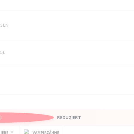
NSEN
EGE
REDUZIERT
IERE
VAMPIRZÄHNE