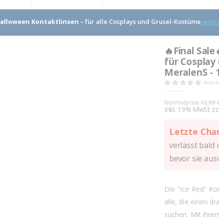
alloween Kontaktlinsen
– für alle Cosplays und Grusel-Kostüme
Jetzt
🔥Final Sale
für Cosplay
MeralenS - 1
Seien S
Normalpreis
12,99 
Inkl. 19% MwSt zz
Letzte Cha
verlässt bald 
bevor sie ausv
Die "Ice Red" Ko
alle, die einen d
suchen. Mit ihre