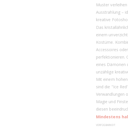
Muster verleihen 
Ausstrahlung – i
kreative Fotosho
Das kristallähnli
einem unverzicht
Kostüme. Kombini
Accessoires oder
perfektionieren. 
eines Dämonen da
unzählige kreativ
Mit einem hohen
sind die "Ice Red
Verwandlungen od
Magie und Finste
diesen beeindruc
Mindestens halt
VERFÜGBARKEIT: