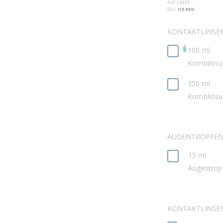
AUF LAGER
SKU
ICE RED
KONTAKTLINSEN
100 ml
Kombilösu
350 ml
Kombilösu
AUGENTROPFE
15 ml
Augentrop
KONTAKTLINSE