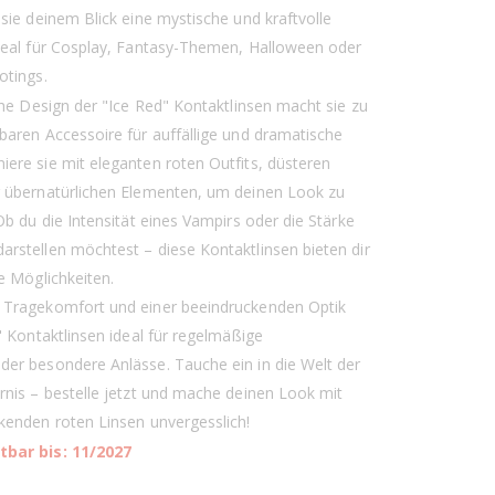
sie deinem Blick eine mystische und kraftvolle
deal für Cosplay, Fantasy-Themen, Halloween oder
otings.
che Design der "Ice Red" Kontaktlinsen macht sie zu
baren Accessoire für auffällige und dramatische
ere sie mit eleganten roten Outfits, düsteren
 übernatürlichen Elementen, um deinen Look zu
Ob du die Intensität eines Vampirs oder die Stärke
rstellen möchtest – diese Kontaktlinsen bieten dir
e Möglichkeiten.
 Tragekomfort und einer beeindruckenden Optik
" Kontaktlinsen ideal für regelmäßige
er besondere Anlässe. Tauche ein in die Welt der
rnis – bestelle jetzt und mache deinen Look mit
kenden roten Linsen unvergesslich!
bar bis: 11/2027