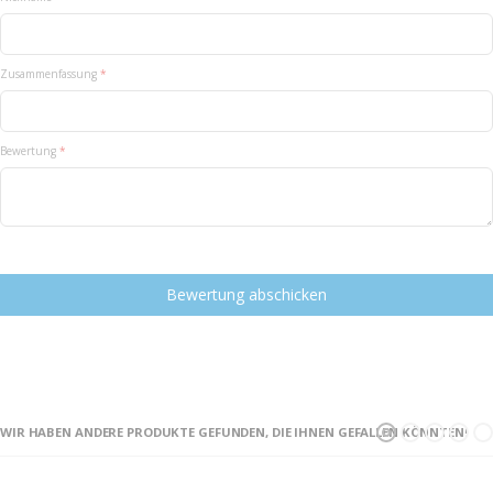
star
stars
stars
stars
stars
Zusammenfassung
Bewertung
Bewertung abschicken
WIR HABEN ANDERE PRODUKTE GEFUNDEN, DIE IHNEN GEFALLEN KÖNNTEN!