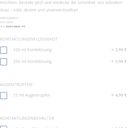
möchten. Bestelle jetzt und entdecke die Schönheit von stilvollem
Grau – edel, dezent und unverwechselbar!
VERFÜGBARKEIT:
AUF LAGER
SKU
ROSE GRAY -PS
KONTAKTLINSENFLÜSSIGKEIT
100 ml Kombilösung
+
3,99 €
350 ml Kombilösung
+
5,99 €
AUGENTROPFEN
15 ml Augentropfen
+
4,99 €
KONTAKTLINSENBEHÄLTER