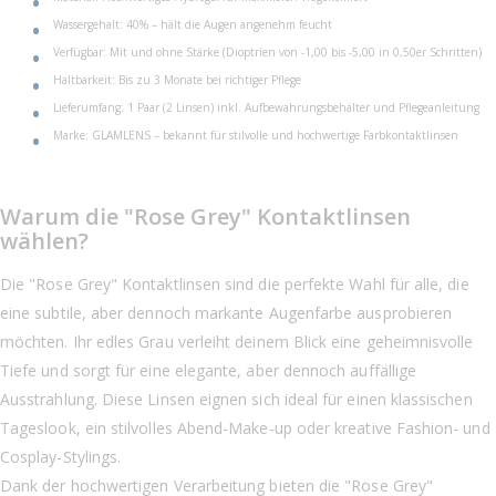
Wassergehalt: 40% – hält die Augen angenehm feucht
Verfügbar: Mit und ohne Stärke (Dioptrien von -1,00 bis -5,00 in 0,50er Schritten)
Haltbarkeit: Bis zu 3 Monate bei richtiger Pflege
Lieferumfang: 1 Paar (2 Linsen) inkl. Aufbewahrungsbehälter und Pflegeanleitung
Marke: GLAMLENS – bekannt für stilvolle und hochwertige Farbkontaktlinsen
Warum die "Rose Grey" Kontaktlinsen
wählen?
Die "Rose Grey" Kontaktlinsen sind die perfekte Wahl für alle, die
eine subtile, aber dennoch markante Augenfarbe ausprobieren
möchten. Ihr edles Grau verleiht deinem Blick eine geheimnisvolle
Tiefe und sorgt für eine elegante, aber dennoch auffällige
Ausstrahlung. Diese Linsen eignen sich ideal für einen klassischen
Tageslook, ein stilvolles Abend-Make-up oder kreative Fashion- und
Cosplay-Stylings.
Dank der hochwertigen Verarbeitung bieten die "Rose Grey"