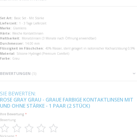
Mehr
Basic Set - Mit Stärke
Informationen
1 - 3 Tage Lieferzeit
Glamlens
Weiche Kontaktlinsen
Monatslinsen (3 Monate nach Öffnung anwendbar)
14.00 mm
40% Wasser, steril gelagert in isotonischer Kochsalzlösung 0,9%
Silicone Hydrogel (Premium Comfort)
Grau
BEWERTUNGEN
5
SIE BEWERTEN:
ROSE GRAY GRAU - GRAUE FARBIGE KONTAKTLINSEN MIT
UND OHNE STÄRKE - 1 PAAR (2 STÜCK)
Ihre Bewertung
Bewertung
1
2
3
4
5
Nickname