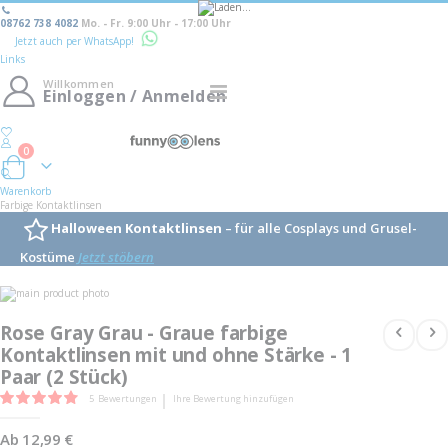
08762 738 4082
Mo. - Fr. 9:00 Uhr - 17:00 Uhr
Jetzt auch per WhatsApp!
Links
Willkommen
Navigation
Einloggen / Anmelden
umschalten
0
Warenkorb
Warenkorb
Farbige Kontaktlinsen
Halloween Kontaktlinsen
– für alle Cosplays und Grusel-
Kostüme
Jetzt stöbern
Skip
to
Skip
the
to
Rose Gray Grau - Graue farbige
end
the
of
Kontaktlinsen mit und ohne Stärke - 1
beginning
the
of
Paar (2 Stück)
images
the
gallery
images
Bewertung:
5
Bewertungen
Ihre Bewertung hinzufügen
gallery
96
100
% of
Ab
12,99 €