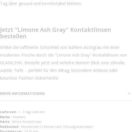
Tag über gesund und komfortabel bleiben.
Jetzt "Limone Ash Gray" Kontaktlinsen
bestellen
Erlebe die raffinierte Schönheit von kühlem Aschgrau mit einer
modernen Frische durch die "Limone Ash Gray" Kontaktlinsen von
GLAMLENS. Bestelle jetzt und verleihe deinem Blick eine stilvolle,
subtile Tiefe – perfekt für den Alltag, besondere Anlässe oder
luxuriöse Fashion-Statements!
MEHR INFORMATIONEN
Mehr
1 - 3 Tage Lieferzeit
Informationen
Glamlens
Weiche Kontaktlinsen
Monatslinsen (3 Monate nach Öffnung anwendbar)
14.20 mm