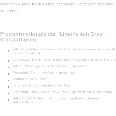
wünschen – sei es für den Alltag, besondere Events oder modische
Statements.
Produktmerkmale der "Limone Ash Gray"
Kontaktlinsen:
Farbe: Kühles Aschgrau mit einem sanften Hauch von Limettennuancen für eine edle
und moderne Wirkung
Durchmesser: 14,00 mm – sorgt für eine natürliche, aber wirkungsvolle Veränderung
Material: Hochwertiges Hydrogel für maximalen Tragekomfort
Wassergehalt: 40% – hält die Augen angenehm feucht
Verfügbar: Nur ohne Stärke
Haltbarkeit: Bis zu 3 Monate bei richtiger Pflege
Lieferumfang: 1 Paar (2 Linsen) inkl. Aufbewahrungsbehälter und Pflegeanleitung
Marke: GLAMLENS – bekannt für luxuriöse und qualitativ hochwertige
Farbkontaktlinsen