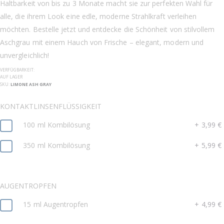
Haltbarkeit von bis zu 3 Monate macht sie zur perfekten Wahl für
alle, die ihrem Look eine edle, moderne Strahlkraft verleihen
möchten. Bestelle jetzt und entdecke die Schönheit von stilvollem
Aschgrau mit einem Hauch von Frische – elegant, modern und
unvergleichlich!
VERFÜGBARKEIT:
AUF LAGER
SKU
LIMONE ASH GRAY
KONTAKTLINSENFLÜSSIGKEIT
100 ml Kombilösung
+
3,99 €
350 ml Kombilösung
+
5,99 €
AUGENTROPFEN
15 ml Augentropfen
+
4,99 €