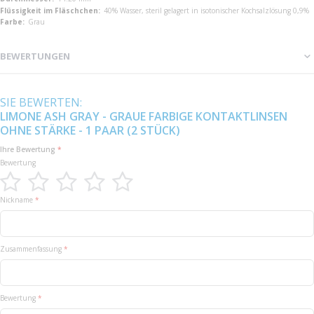
40% Wasser, steril gelagert in isotonischer Kochsalzlösung 0,9%
Grau
BEWERTUNGEN
SIE BEWERTEN:
LIMONE ASH GRAY - GRAUE FARBIGE KONTAKTLINSEN
OHNE STÄRKE - 1 PAAR (2 STÜCK)
Ihre Bewertung
Bewertung
1
2
3
4
5
Nickname
star
stars
stars
stars
stars
Zusammenfassung
Bewertung