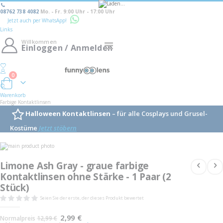
08762 738 4082
Mo. - Fr. 9:00 Uhr - 17:00 Uhr
Jetzt auch per WhatsApp!
Links
Willkommen
Navigation
Einloggen / Anmelden
umschalten
0
Warenkorb
Warenkorb
Farbige Kontaktlinsen
Halloween Kontaktlinsen
– für alle Cosplays und Grusel-
Kostüme
Jetzt stöbern
Skip
to
Skip
the
to
Limone Ash Gray - graue farbige
end
the
of
Kontaktlinsen ohne Stärke - 1 Paar (2
beginning
the
of
Stück)
images
the
gallery
images
Seien Sie der erste, der dieses Produkt bewertet
gallery
Sonderangebot
2,99 €
Normalpreis
12,99 €