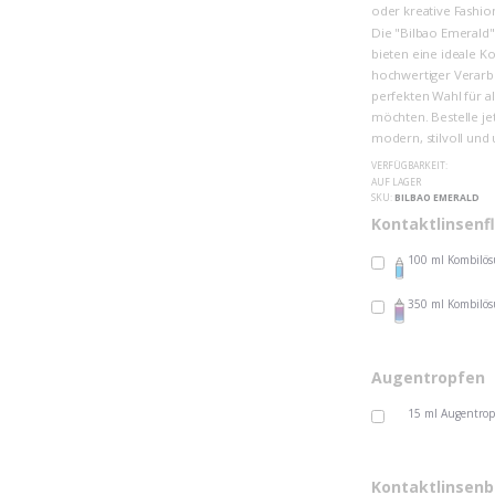
oder kreative Fashio
Die "Bilbao Emerald" 
bieten eine ideale 
hochwertiger Verarbe
perfekten Wahl für al
möchten. Bestelle je
modern, stilvoll und 
VERFÜGBARKEIT:
AUF LAGER
SKU
BILBAO EMERALD
Kontaktlinsenf
100 ml Kombilö
350 ml Kombilö
Augentropfen
15 ml Augentrop
Kontaktlinsenb