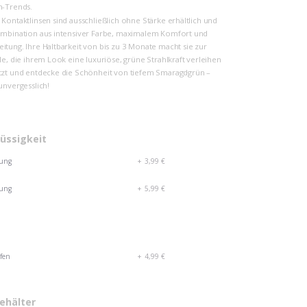
n-Trends.
Kontaktlinsen sind ausschließlich ohne Stärke erhältlich und
Kombination aus intensiver Farbe, maximalem Komfort und
itung. Ihre Haltbarkeit von bis zu 3 Monate macht sie zur
le, die ihrem Look eine luxuriöse, grüne Strahlkraft verleihen
tzt und entdecke die Schönheit von tiefem Smaragdgrün –
unvergesslich!
lüssigkeit
sung
+
3,99 €
sung
+
5,99 €
fen
+
4,99 €
ehälter