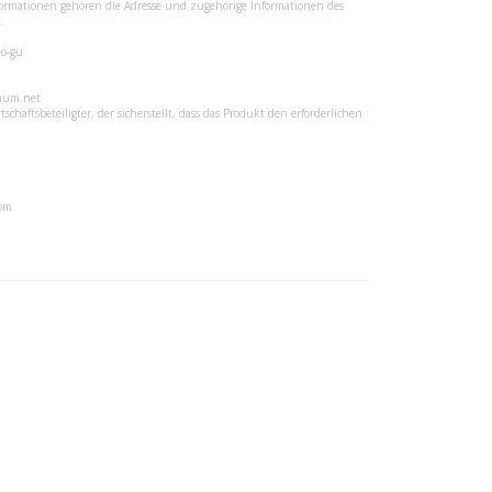
ormationen gehören die Adresse und zugehörige Informationen des
.
eo-gu
aum.net
tschaftsbeteiligter, der sicherstellt, dass das Produkt den erforderlichen
com
szinierenden Blick
 den tiefgrünen Landschaften des Baskenlandes und
 hypnotische Intensität. Ihr leuchtendes
ok.
ohl bei hellen als auch dunklen Augen zur Geltung