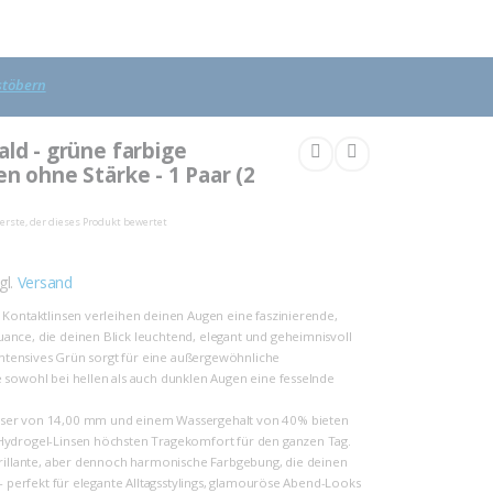
 stöbern
ald - grüne farbige
n ohne Stärke - 1 Paar (2
r erste, der dieses Produkt bewertet
gl.
Versand
 Kontaktlinsen verleihen deinen Augen eine faszinierende,
nce, die deinen Blick leuchtend, elegant und geheimnisvoll
 intensives Grün sorgt für eine außergewöhnliche
 sowohl bei hellen als auch dunklen Augen eine fesselnde
ser von 14,00 mm und einem Wassergehalt von 40% bieten
Hydrogel-Linsen höchsten Tragekomfort für den ganzen Tag.
brillante, aber dennoch harmonische Farbgebung, die deinen
 – perfekt für elegante Alltagsstylings, glamouröse Abend-Looks