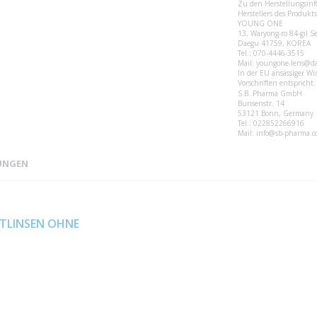
Zu den Herstellungsinf
Herstellers des Produkts
YOUNG ONE
13, Waryong-ro 84-gil S
Daegu 41759, KOREA
Tel.: 070-4446-3515
Mail: youngone-lens@d
In der EU ansässiger Wir
Vorschriften entspricht.
S.B. Pharma GmbH
Bunsenstr. 14
53121 Bonn, Germany
Tel.: 022852266916
Mail: info@sb-pharma.
UNGEN
tisches Smaragdgrün für einen leuchtenden und fa
KTLINSEN OHNE
in eine Welt voller Eleganz und mystischer Schönheit. Inspiriert von
eim-Architektur in Bilbao, verleihen diese Linsen deinen Augen eine
ng anwendbar)
rgt für einen ausdrucksstarken, aber dennoch natürlich wirkenden Lo
scher Kochsalzlösung 0,9%
 Emerald" Kontaktlinsen für eine strahlende Farbveränderung, die sow