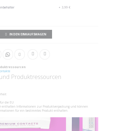
enbehälter
+
3,99 €
IN DEN EINKAUFSWAGEN
oduktressourcen
Kontakte
- und Produktressourcen
rheit
für die EU
der enthalten Informationen zur Produktverpackung und können
formationen für ein bestimmtes Produkt enthalten.