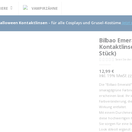
IERE
VAMPIRZÄHNE
alloween Kontaktlinsen
– für alle Cosplays und Grusel-Kostüme
Jetzt
Bilbao Emer
Kontaktlinse
Stück)
Seien Sie de
12,99 €
Inkl. 19% MwSt zz
Die "Bilbao Emerald"
smaragdgrüne Farbnua
erscheinen lässt. Ihr
Farbveränderung, die
Wirkung entfaltet.
Mit einem Durchmes
diese hochwertigen 
Sie sorgen für eine 
Look stilvoll ergänzt