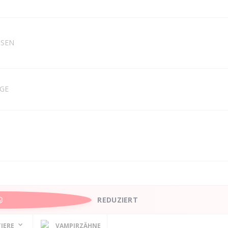
NSEN
EGE
REDUZIERT
IERE
VAMPIRZÄHNE