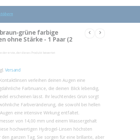
 stöbern
- braun-grüne farbige
n ohne Stärke - 1 Paar (2
ie der erste, der dieses Produkt bewertet
gl.
Versand
 Kontaktlinsen verleihen deinen Augen eine
gdähnliche Farbnuance, die deinen Blick lebendig,
edel erscheinen lässt. Ihr leuchtendes Grün sorgt
wöhnliche Farbveränderung, die sowohl bei hellen
Augen eine intensive Wirkung entfaltet.
messer von 14,00 mm und einem Wassergehalt
diese hochwertigen Hydrogel-Linsen höchsten
den ganzen Tag. Sie sorgen für eine brillante, aber