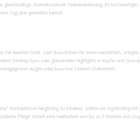
ine gleichmäßige, beeindruckende Farbveränderung. Ihr hochwertiges
nzen Tag über genießen kannst.
bar mit warmen Gold- oder Brauntönen für einen natürlichen, erdige
unklen Smokey-Eyes oder glänzenden Highlights in Kupfer und Grün 
 smaragdgrünen Augen oder luxuriöse Fashion-Statements.
e" Kontaktlinsen langfristig zu erhalten, sollten sie regelmäßig mit
ündliche Pflege sichert eine Haltbarkeit von bis zu 3 Monate und so