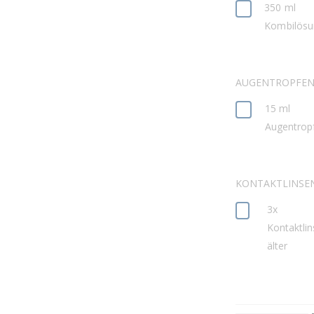
350 ml
Kombilösu
AUGENTROPFE
15 ml
Augentrop
KONTAKTLINSE
3x
Kontaktli
älter