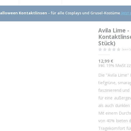
alloween Kontaktlinsen
– für alle Cosplays und Grusel-Kostüme
Jetzt
Avila Lime 
Kontaktlinse
Stück)
Seien S
12,99 €
Inkl. 19% MwSt zz
Die "Avila Lime"
tiefgrüne, smara
faszinierend und 
für eine außerge
als auch dunklen 
Mit einem Durch
von 40% bieten 
Tragekomfort für 