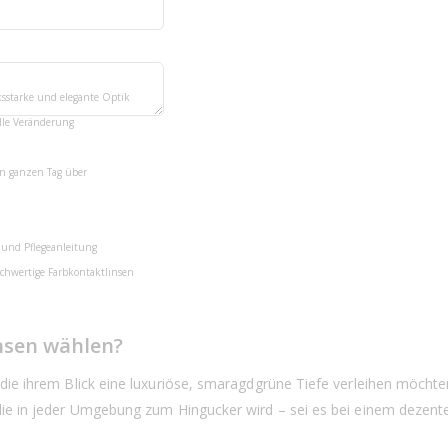
 Kontaktlinsen:
ksstarke und elegante Optik
lle Veränderung
en ganzen Tag über
 und Pflegeanleitung
chwertige Farbkontaktlinsen
nsen wählen?
e, die ihrem Blick eine luxuriöse, smaragdgrüne Tiefe verleihen möcht
g, die in jeder Umgebung zum Hingucker wird – sei es bei einem dezen