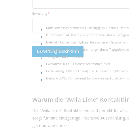
Bewertung
Produktmerkmale der "Avila Lime"
Farbe: Intensives, strahlendes Smaragdgrün für eine ausdruc
Durchmesser: 14,00 mm – für eine dezente, aber wirkungsvo
Material: Hochwertiges Hydrogel für maximalen Tragekomfort
Wassergehalt: 40% – sorgt für ein angenehmes Tragegefühl d
Bewertung abschicken
Verfügbar: Nur ohne Stärke
Haltbarkeit: Bis zu 3 Monate bei richtiger Pflege
Lieferumfang: 1 Paar (2 Linsen) inkl. Aufbewahrungsbehälter
Marke: GLAMLENS – bekannt für luxuriöse und qualitativ ho
Warum die "Avila Lime" Kontaktli
Die "Avila Lime" Kontaktlinsen sind perfekt für all
sorgt für eine einzigartige, intensive Ausstrahlun
glamouröse Looks.