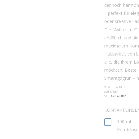
dennoch harmonis
– perfekt für el
oder kreative Fa
Die "Avila Lime" 
erhältlich und bi
maximalem Komfo
Haltbarkeit von 
alle, die ihrem L
möchten. Bestell
Smaragdgrün – mo
VERFÜGBARKEIT:
AUF LAGER
SKU
AVILA LIME
KONTAKTLINSEN
100 ml
Kombilösu