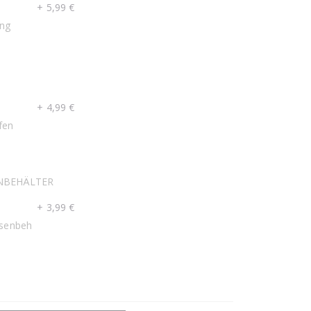
+
5,99 €
ng
N
+
4,99 €
fen
NBEHÄLTER
+
3,99 €
nsenbeh