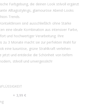
che Farbgebung, die deinen Look stilvoll ergänzt
egante Alltagsstylings, glamouröse Abend-Looks
shion-Trends.
Kontaktlinsen sind ausschließlich ohne Stärke
eten eine ideale Kombination aus intensiver Farbe,
rt und hochwertiger Verarbeitung. Ihre
bis zu 3 Monate macht sie zur perfekten Wahl für
ook eine luxuriöse, grüne Strahlkraft verleihen
e jetzt und entdecke die Schönheit von tiefem
dern, stilvoll und unvergesslich!
FLÜSSIGKEIT
+
3,99 €
ng