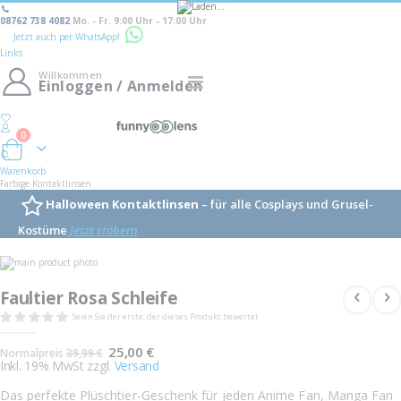
08762 738 4082
Mo. - Fr. 9:00 Uhr - 17:00 Uhr
Jetzt auch per WhatsApp!
Links
Willkommen
Navigation
Einloggen / Anmelden
umschalten
0
Warenkorb
Warenkorb
Farbige Kontaktlinsen
Halloween Kontaktlinsen
– für alle Cosplays und Grusel-
Kostüme
Jetzt stöbern
Skip
to
Skip
the
to
Faultier Rosa Schleife
end
the
of
beginning
Seien Sie der erste, der dieses Produkt bewertet
the
of
images
the
Sonderangebot
gallery
25,00 €
images
Normalpreis
39,99 €
gallery
Inkl. 19% MwSt zzgl.
Versand
Das perfekte Plüschtier-Geschenk für jeden Anime Fan, Manga Fan