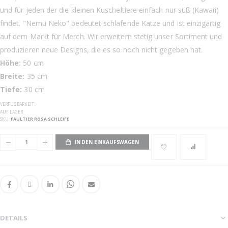
und für jeden der die kleinen Kuscheltiere einfach nur süß (Kawaii)
findet. "Nemu Neko" bedeutet schlafende Katze und ist einzigartig
auf dem Markt für Merch. Wir erweitern stetig unser Sortiment und
produzieren neue Designs, die es so noch nicht gegeben hat.
Höhe:
50 cm
Breite:
35 cm
Tiefe:
30 cm
VERFÜGBARKEIT:
AUF LAGER
SKU
FAULTIER ROSA SCHLEIFE
IN DEN EINKAUFSWAGEN
DETAILS