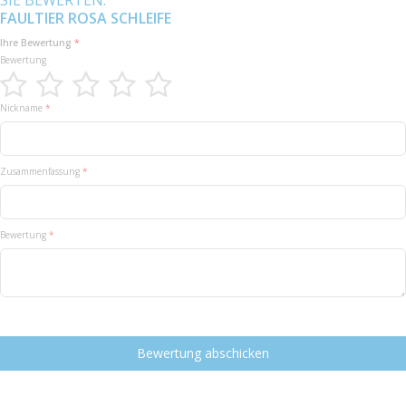
SIE BEWERTEN:
FAULTIER ROSA SCHLEIFE
Ihre Bewertung
Bewertung
1
2
3
4
5
Nickname
star
stars
stars
stars
stars
Zusammenfassung
Bewertung
Bewertung abschicken