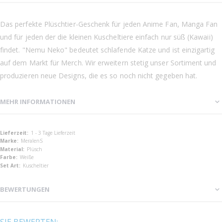
Das perfekte Plüschtier-Geschenk für jeden Anime Fan, Manga Fan
und für jeden der die kleinen Kuscheltiere einfach nur süß (Kawaii)
findet. "Nemu Neko" bedeutet schlafende Katze und ist einzigartig
auf dem Markt für Merch. Wir erweitern stetig unser Sortiment und
produzieren neue Designs, die es so noch nicht gegeben hat.
MEHR INFORMATIONEN
Mehr
1 - 3 Tage Lieferzeit
Informationen
MeralenS
Plüsch
Weiße
Kuscheltier
BEWERTUNGEN