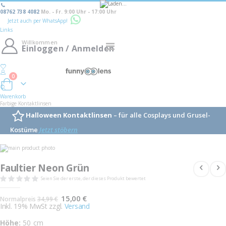
08762 738 4082
Mo. - Fr. 9:00 Uhr - 17:00 Uhr
Jetzt auch per WhatsApp!
Links
Willkommen
Navigation
Einloggen / Anmelden
umschalten
0
Warenkorb
Warenkorb
Farbige Kontaktlinsen
Halloween Kontaktlinsen
– für alle Cosplays und Grusel-
Kostüme
Jetzt stöbern
Skip
to
Skip
the
to
Faultier Neon Grün
end
the
of
beginning
Seien Sie der erste, der dieses Produkt bewertet
the
of
images
the
Sonderangebot
gallery
15,00 €
images
Normalpreis
34,99 €
gallery
Inkl. 19% MwSt zzgl.
Versand
Höhe:
50 cm