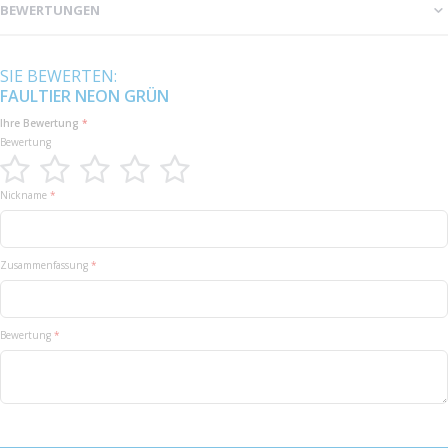
BEWERTUNGEN
SIE BEWERTEN:
FAULTIER NEON GRÜN
Ihre Bewertung
Bewertung
1
2
3
4
5
Nickname
star
stars
stars
stars
stars
Zusammenfassung
Bewertung