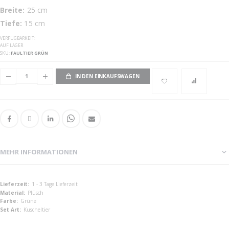
Breite:
25 cm
Tiefe:
15 cm
VERFÜGBARKEIT:
AUF LAGER
SKU
FAULTIER GRÜN
IN DEN EINKAUFSWAGEN
MEHR INFORMATIONEN
Mehr
1 - 3 Tage Lieferzeit
Informationen
Plüsch
Grüne
Kuscheltier