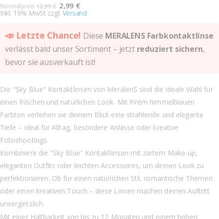
Sonderangebot
2,99 €
Normalpreis
12,99 €
Inkl. 19% MwSt zzgl.
Versand
📣 Letzte Chance!
Diese
MERALENS Farbkontaktlinse
verlässt bald unser Sortiment – jetzt
reduziert sichern
,
bevor sie ausverkauft ist!
Die "Sky Blue" Kontaktlinsen von MeralenS sind die ideale Wahl für
einen frischen und natürlichen Look. Mit ihrem himmelblauen
Farbton verleihen sie deinem Blick eine strahlende und elegante
Tiefe – ideal für Alltag, besondere Anlässe oder kreative
Fotoshootings.
Kombiniere die "Sky Blue" Kontaktlinsen mit zartem Make-up,
eleganten Outfits oder leichten Accessoires, um deinen Look zu
perfektionieren. Ob für einen natürlichen Stil, romantische Themen
oder einen kreativen Touch – diese Linsen machen deinen Auftritt
unvergesslich.
Mit einer Haltbarkeit von bis zu 12 Monaten und einem hohen