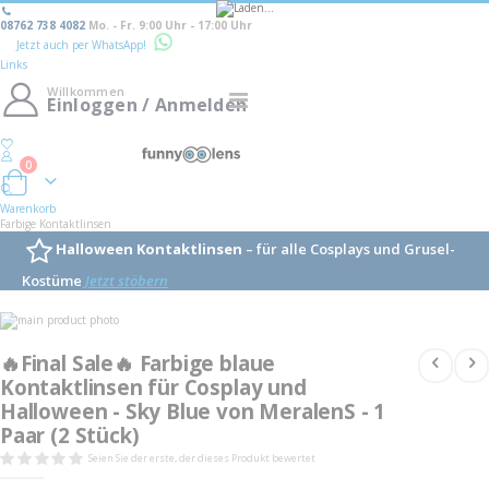
08762 738 4082
Mo. - Fr. 9:00 Uhr - 17:00 Uhr
Jetzt auch per WhatsApp!
Links
Willkommen
Navigation
Einloggen / Anmelden
umschalten
0
Warenkorb
Warenkorb
Farbige Kontaktlinsen
Halloween Kontaktlinsen
– für alle Cosplays und Grusel-
Kostüme
Jetzt stöbern
Skip
to
Skip
the
to
🔥Final Sale🔥 Farbige blaue
end
the
of
Kontaktlinsen für Cosplay und
beginning
the
of
Halloween - Sky Blue von MeralenS - 1
images
the
gallery
images
Paar (2 Stück)
gallery
Seien Sie der erste, der dieses Produkt bewertet