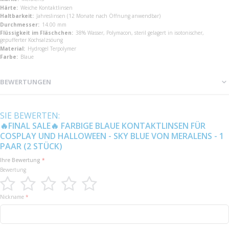
Weiche Kontaktlinsen
Jahreslinsen (12 Monate nach Öffnung anwendbar)
14.00 mm
38% Wasser, Polymacon, steril gelagert in isotonischer,
gepufferter Kochsalzsöung
Hydrogel Terpolymer
Blaue
BEWERTUNGEN
SIE BEWERTEN:
🔥FINAL SALE🔥 FARBIGE BLAUE KONTAKTLINSEN FÜR
COSPLAY UND HALLOWEEN - SKY BLUE VON MERALENS - 1
PAAR (2 STÜCK)
Ihre Bewertung
Bewertung
1
2
3
4
5
Nickname
star
stars
stars
stars
stars