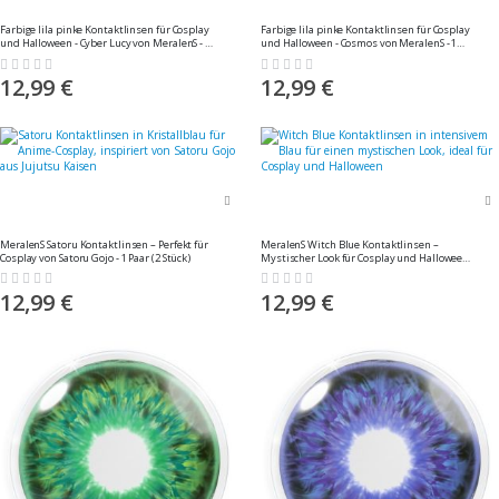
Farbige lila pinke Kontaktlinsen für Cosplay
Farbige lila pinke Kontaktlinsen für Cosplay
und Halloween - Cyber Lucy von MeralenS - 1
und Halloween - Cosmos von MeralenS - 1
Paar (2 Stück)
Paar (2 Stück)
Rating:
Rating:
0%
0%
12,99 €
12,99 €
MeralenS Satoru Kontaktlinsen – Perfekt für
MeralenS Witch Blue Kontaktlinsen –
Cosplay von Satoru Gojo - 1 Paar (2 Stück)
Mystischer Look für Cosplay und Halloween -
1 Paar (2 Stück)
Rating:
Rating:
0%
0%
12,99 €
12,99 €