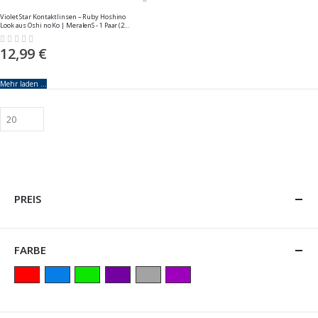
Violet Star Kontaktlinsen – Ruby Hoshino
Look aus Oshi no Ko | MeralenS - 1 Paar (2
Stück)
Rating:
0%
12,99 €
Mehr laden ...
PREIS
FARBE