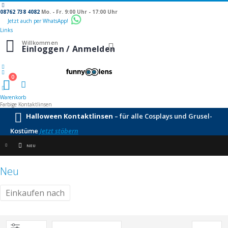
08762 738 4082
Mo. - Fr. 9:00 Uhr - 17:00 Uhr
Jetzt auch per WhatsApp!
Links
Willkommen
Navigation
Einloggen / Anmelden
umschalten
0
Warenkorb
Warenkorb
Farbige Kontaktlinsen
Halloween Kontaktlinsen
– für alle Cosplays und Grusel-
Kostüme
Jetzt stöbern
NEU
Neu
Einkaufen nach