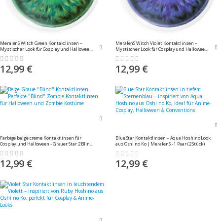
MeralenS Witch Green Kontaktlinsen –
MeralenS Witch Violet Kontaktlinsen –
Mystischer Look für Cosplay und Halloween -
Mystischer Look für Cosplay und Halloween -
1 Paar (2 Stück)
1 Paar (2 Stück)
Rating:
Rating:
0%
0%
12,99 €
12,99 €
Farbige beige creme Kontaktlinsen für
Blue Star Kontaktlinsen – Aqua Hoshino Look
Cosplay und Halloween - Grauer Star 2 Blind
aus Oshi no Ko | MeralenS - 1 Paar (2 Stück)
von MeralenS - 1 Paar (2 Stück)
Rating:
Rating:
0%
0%
12,99 €
12,99 €