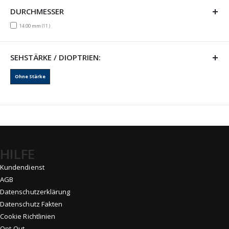
DURCHMESSER
items
14.00 mm
11
SEHSTÄRKE / DIOPTRIEN:
Ohne Stärke
HILFE
Kundendienst
AGB
Datenschutzerklärung
Datenschutz Fakten
Cookie Richtlinien
Opt-Out