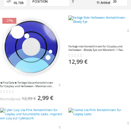
In
11
Artikel
FILTER
absteigender
Reihenfolge
-77%
Farbige rote Kontaktlinsen für Cosplay und
Halloween - Bloody Eye von MeralenS - 1 Paar
(2 Stück)
Rating:
0%
12,99 €
🔥Final Sale🔥 Farbige blaue Kontaktlinsen
für Cosplay und Halloween - Maomao von
MeralenS - 1 Paar (2 Stück)
Rating:
0%
Sonderangebot
2,99 €
12,99 €
Normalpreis