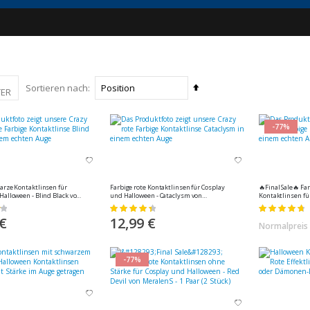
In
Sortieren nach
TER
absteigender
Reihenfolge
-77%
arze Kontaktlinsen für
Farbige rote Kontaktlinsen für Cosplay
🔥Final Sale🔥 Fa
Halloween - Blind Black von
und Halloween - Cataclysm von
Kontaktlinsen fü
Paar (2 Stück)
MeralenS - 1 Paar (2 Stück)
Halloween - Engel
Bewertung:
Bewertung:
(2 Stück)
91%
97%
 €
12,99 €
Normalpreis
-77%