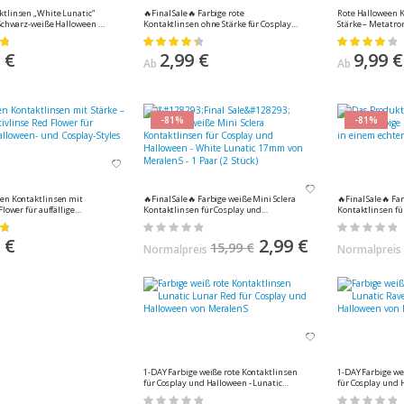
tlinsen „White Lunatic“
🔥Final Sale🔥 Farbige rote
Rote Halloween K
 Schwarz-weiße Halloween &
Kontaktlinsen ohne Stärke für Cosplay
Stärke – Metatro
aktlinsen von MeralenS (1
und Halloween - Red Devil von MeralenS
Dämon von Merale
Bewertung:
Bewertung:
- 1 Paar (2 Stück)
90%
83%
 €
2,99 €
9,99 €
Ab
Ab
-81%
-81%
en Kontaktlinsen mit
🔥Final Sale🔥 Farbige weiße Mini Sclera
🔥Final Sale🔥 Farbige rote Mini Sclera
Flower für auffällige
Kontaktlinsen für Cosplay und
Kontaktlinsen fü
s von MeralenS, 1 Paar (2
Halloween - White Lunatic 17mm von
Halloween - Red
Rating:
Rating:
MeralenS - 1 Paar (2 Stück)
MeralenS - 1 Paar 
0%
0%
 €
Sonderangebot
2,99 €
15,99 €
Normalpreis
Normalpreis
1-DAY Farbige weiße rote Kontaktlinsen
1-DAY Farbige we
für Cosplay und Halloween - Lunatic
für Cosplay und 
Lunar Red von MeralenS - 1 Paar (2 Stück)
Raven Red von Mer
Rating:
Rating: