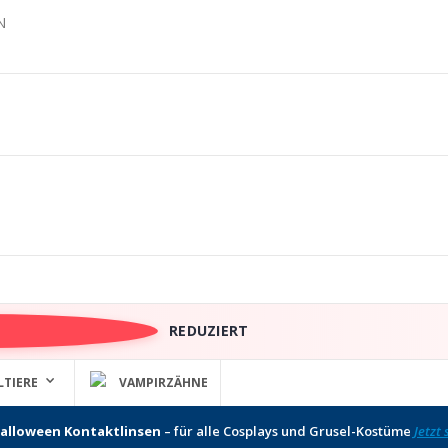
N
REDUZIERT
LTIERE
VAMPIRZÄHNE
alloween Kontaktlinsen
– für alle Cosplays und Grusel-Kostüme
Jetzt