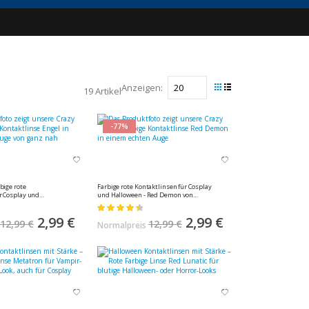
Anzeigen
19
Artikel
Ansicht
Raster
Liste
als
-77%
rbige rote
Farbige rote Kontaktlinsen für Cosplay
r Cosplay und
und Halloween - Red Demon von
 von MeralenS - 1 Paar
MeralenS - 1 Paar (2 Stück)
Bewertung:
93%
Sonderangebot
2,99 €
Sonderangebot
2,99 €
12,99 €
12,99 €
Normalpreis