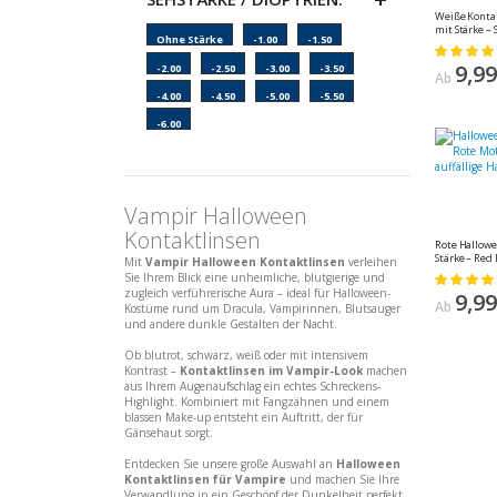
Weiße Kontak
mit Stärke –
Ohne Stärke
-1.00
-1.50
Cosplay Kont
Bewertung:
Paar)
98%
9,99
-2.00
-2.50
-3.00
-3.50
Ab
-4.00
-4.50
-5.00
-5.50
-6.00
Vampir Halloween
Kontaktlinsen
Rote Hallowe
Stärke – Red 
Mit
Vampir Halloween Kontaktlinsen
verleihen
Cosplay-Look
Sie Ihrem Blick eine unheimliche, blutgierige und
Bewertung:
Stück)
zugleich verführerische Aura – ideal für Halloween-
97%
9,99
Ab
Kostüme rund um Dracula, Vampirinnen, Blutsauger
und andere dunkle Gestalten der Nacht.
Ob blutrot, schwarz, weiß oder mit intensivem
Kontrast –
Kontaktlinsen im Vampir-Look
machen
aus Ihrem Augenaufschlag ein echtes Schreckens-
Highlight. Kombiniert mit Fangzähnen und einem
blassen Make-up entsteht ein Auftritt, der für
Gänsehaut sorgt.
Entdecken Sie unsere große Auswahl an
Halloween
Kontaktlinsen für Vampire
und machen Sie Ihre
Verwandlung in ein Geschöpf der Dunkelheit perfekt