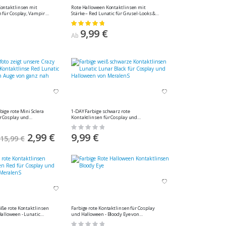
ontaktlinsen mit
Rote Halloween Kontaktlinsen mit
n für Cosplay, Vampir &
Stärke – Red Lunatic für Grusel-Looks &
nS,1 Paar (2 Stück)
Cosplay von MeralenS, 1 Paar (2 Stück)
Bewertung:
98%
9,99 €
Ab
1-DAY Farbige schwarz rote
r Cosplay und
Kontaktlinsen für Cosplay und
 Lunatic 17mm von
Halloween - Lunatic Lunar Black von
Rating:
(2 Stück)
MeralenS - 1 Paar (2 Stück)
0%
Sonderangebot
2,99 €
9,99 €
15,99 €
iße rote Kontaktlinsen
Farbige rote Kontaktlinsen für Cosplay
Halloween - Lunatic
und Halloween - Bloody Eye von
alenS - 1 Paar (2 Stück)
MeralenS - 1 Paar (2 Stück)
Rating: