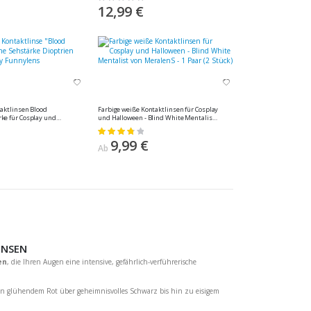
0%
12,99 €
taktlinsen Blood
Farbige weiße Kontaktlinsen für Cosplay
ke für Cosplay und
und Halloween - Blind White Mentalist
alenS - 1 Paar (2 Stück)
von MeralenS - 1 Paar (2 Stück)
Bewertung:
78%
9,99 €
Ab
INSEN
en
, die Ihren Augen eine intensive, gefährlich-verführerische
n glühendem Rot über geheimnisvolles Schwarz bis hin zu eisigem