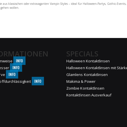
e aus klassischen oder extravaganten Vampir-Styles – ideal für Halloween-Partys, Gothic-Events, T
 gehen wollen.
FORMATIONEN
SPECIALS
INFO
inweise
Halloween Kontaktlinsen
INFO
esser
Halloween Kontaktlinsen mit Stärk
INFO
rve
Glamlens Kontaktlinsen
INFO
offdurchlässigkeit
Makima & Power
Zombie Kontaktlinsen
Kontaktlinsen Ausverkauf