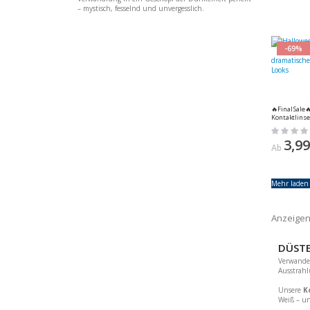
– mystisch, fesselnd und unvergesslich.
-69%
🔥Final Sale🔥 Rote Hallowe
Kontaktlinse
Echo für Cos
Rating:
MeralenS, 1 P
0%
3,99
Ab
Mehr laden 
Anzeige
DÜSTE
Verwandel
Ausstrahl
Unsere
K
Weiß – un