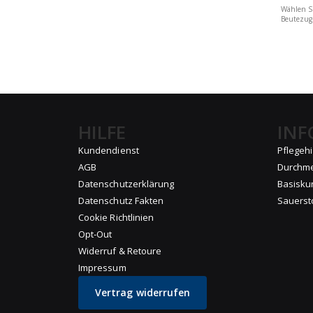
Wählen Si
Beutezug
HILFE
IN
Kundendienst
Pflegeh
AGB
Durchm
Datenschutzerklärung
Basisku
Datenschutz Fakten
Sauerst
Cookie Richtlinien
Opt-Out
Widerruf & Retoure
Impressum
Vertrag widerrufen