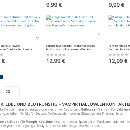
0%
0%
9,99 €
9,99 €
en
Farbige rote Kontaktlinsen ohne Stärke
Farbige rote Kon
n mit Stärke – Red Lunatic
für Cosplay und Halloween - Red Zombie
Zombie ohne Stär
play & Horror-Looks von
von MeralenS - 1 Paar (2 Stück)
Halloween von Mer
Rating:
Rating:
aar (2 Stück)
0%
0%
 €
12,99 €
12,99 €
...
n
R, EDEL UND BLUTRÜNSTIG – VAMPIR HALLOWEEN KONTAKTL
n Sie sich in eine schaurig-schöne Kreatur der Nacht – mit
Halloween Vampir Kontaktlins
ung verleihen. Perfekt für Dracula, Nosferatu oder moderne Blutsauger aus Film und Serie.
ontaktlinsen für Vampir-Kostüme
bieten ein breites Spektrum an Farbkombinationen – vo
d sorgen mit einzigartigen Designs für einen überzeugenden Horror-Look.