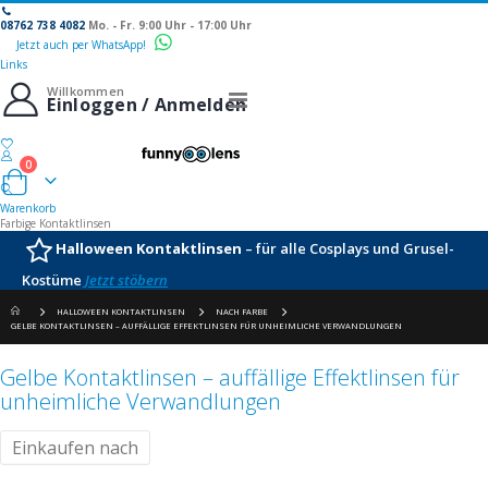
08762 738 4082
Mo. - Fr. 9:00 Uhr - 17:00 Uhr
Jetzt auch per WhatsApp!
Links
Willkommen
Navigation
Einloggen / Anmelden
umschalten
0
Warenkorb
Warenkorb
Farbige Kontaktlinsen
Halloween Kontaktlinsen
– für alle Cosplays und Grusel-
Kostüme
Jetzt stöbern
HALLOWEEN KONTAKTLINSEN
NACH FARBE
GELBE KONTAKTLINSEN – AUFFÄLLIGE EFFEKTLINSEN FÜR UNHEIMLICHE VERWANDLUNGEN
Gelbe Kontaktlinsen – auffällige Effektlinsen für
unheimliche Verwandlungen
Einkaufen nach