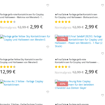
Farbige gelb-rote Kontaktlinsen für Cosplay
🔥Final Sale🔥 Farbige gelbe Kontaktlinsen
und Halloween - Makima von MeralenS - 1
für Cosplay und Halloween - Biohazard von
Paar (2 Stück)
MeralenS - 1 Paar (2 Stück)
Bewertung:
Bewertung:
86%
100%
Sonderangebot
2,99 €
Sonderangebo
2,99 €
12,99 €
12,99 €
Normalpreis
Normalpreis
-77%
Farbige gelbe Yellow Sky Kontaktlinsen für
🔥Final Sale🔥 Farbige gelb-rote
Cosplay und Halloween von MeralenS
Kontaktlinsen für Cosplay und Halloween -
Power von MeralenS - 1 Paar (2 Stück)
Bewertung:
Bewertung:
93%
87%
12,99 €
Sonderangebo
2,99 €
12,99 €
Normalpreis
-83%
Anime Arc 3 Yellow - Gelbe Farbige Cosplay
🔥Final Sale🔥 Farbige gelb orange