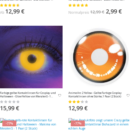
Kostüme von MeralenS, 1 Paar (2 Stück)
MeralenS - 1 Paar (2 Stück)
Bewertung:
Bewertung:
95%
100%
12,99 €
Sonderangebo
2,99 €
12,99 €
Ab
Normalpreis
Farbige gelbe Kontaktlinsen für Cosplay und
Anime Arc 2 Yellow - Gelbe Farbige Cosplay
Halloween - Glow Yellow von MeralenS - 1
Kontaktlinsen ohne Stärke, 1 Paar (2 Stück)
Paar (2 Stück)
Rating:
Bewertung:
0%
67%
15,99 €
12,99 €
-77%
-77%