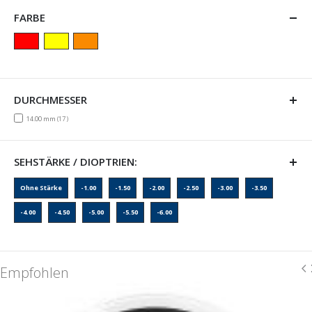
FARBE
DURCHMESSER
items
14.00 mm
17
SEHSTÄRKE / DIOPTRIEN:
Ohne Stärke
-1.00
-1.50
-2.00
-2.50
-3.00
-3.50
-4.00
-4.50
-5.00
-5.50
-6.00
Empfohlen