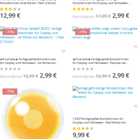
Kontaktlinsen ohne Stärke, 1 Paar (2 Stück)
Kontaktlinsen für Cosplay und Halloween -
Rengoku von MeralenS - 1 Paar (2 Stück)
Bewertung:
Bewertung:
60%
80%
12,99 €
Sonderangebo
2,99 €
17,99 €
Normalpreis
-77%
-77%
🔥Final Sale🔥 Farbige gelbe Kontaktlinsen
🔥Final Sale🔥 Farbige gelbe Kontaktlinsen
für Cosplay und Halloween - Ice Yellow von
für Cosplay und Halloween - Radiate von
MeralenS - 1 Paar (2 Stück)
MeralenS - 1 Paar (2 Stück)
Rating:
Rating:
0%
0%
Sonderangebot
2,99 €
Sonderangebo
2,99 €
12,99 €
12,99 €
Normalpreis
Normalpreis
-77%
1-DAY Farbige gelbe Kontaktlinsen für
Cosplay und Halloween - Red Yellow von
MeralenS - 1 Paar (2 Stück)
Bewertung:
73%
9,99 €