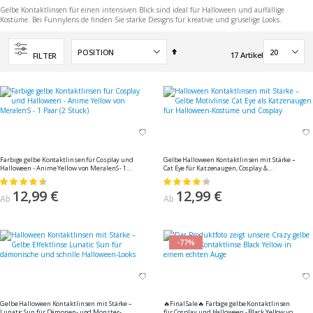
Gelbe Kontaktlinsen für einen intensiven Blick sind ideal für Halloween und auffällige
Kostüme. Bei Funnylens.de finden Sie starke Designs für kreative und gruselige Looks.
In
17
Artikel
FILTER
absteigender
Reihenfolge
Farbige gelbe Kontaktlinsen für Cosplay und
Gelbe Halloween Kontaktlinsen mit Stärke –
Halloween - Anime Yellow von MeralenS - 1
Cat Eye für Katzenaugen, Cosplay &
Paar (2 Stück)
Halloween von MeralenS, 1 Paar (2 Stück)
Bewertung:
Bewertung:
94%
90%
12,99 €
12,99 €
Ab
Ab
-77%
Gelbe Halloween Kontaktlinsen mit Stärke –
🔥Final Sale🔥 Farbige gelbe Kontaktlinsen
Lunatic Sun für Dämonen- und Monster-
für Cosplay und Halloween - Black Yellow von