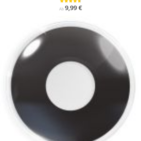
Bewertung:
97%
9,99 €
Ab