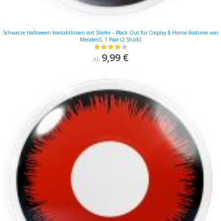
Schwarze Halloween Kontaktlinsen mit Stärke – Black Out für Cosplay & Horror-Kostüme von
MeralenS, 1 Paar (2 Stück)
Bewertung:
87%
9,99 €
Ab