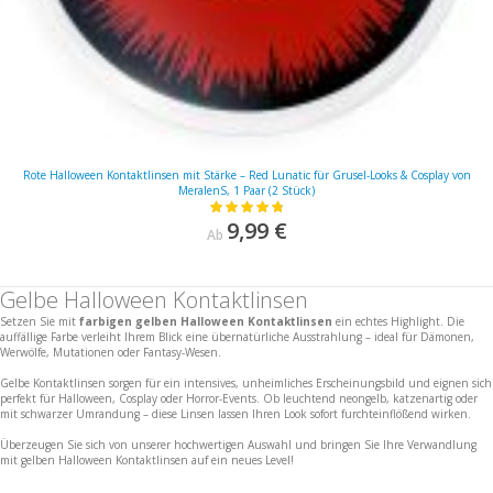
Rote Halloween Kontaktlinsen mit Stärke – Red Lunatic für Grusel-Looks & Cosplay von
MeralenS, 1 Paar (2 Stück)
Bewertung:
98%
9,99 €
Ab
Gelbe Halloween Kontaktlinsen
Setzen Sie mit
farbigen gelben Halloween Kontaktlinsen
ein echtes Highlight. Die
auffällige Farbe verleiht Ihrem Blick eine übernatürliche Ausstrahlung – ideal für Dämonen,
Werwölfe, Mutationen oder Fantasy-Wesen.
Gelbe Kontaktlinsen sorgen für ein intensives, unheimliches Erscheinungsbild und eignen sich
perfekt für Halloween, Cosplay oder Horror-Events. Ob leuchtend neongelb, katzenartig oder
mit schwarzer Umrandung – diese Linsen lassen Ihren Look sofort furchteinflößend wirken.
Überzeugen Sie sich von unserer hochwertigen Auswahl und bringen Sie Ihre Verwandlung
mit gelben Halloween Kontaktlinsen auf ein neues Level!