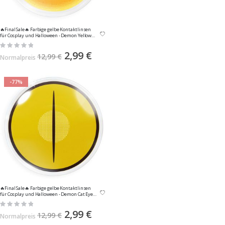
🔥Final Sale🔥 Farbige gelbe Kontaktlinsen
für Cosplay und Halloween - Demon Yellow
von MeralenS - 1 Paar (2 Stück)
Rating:
0%
Sonderangebot
2,99 €
12,99 €
Normalpreis
-77%
🔥Final Sale🔥 Farbige gelbe Kontaktlinsen
für Cosplay und Halloween - Demon Cat Eye
Yellow von MeralenS - 1 Paar (2 Stück)
Rating:
0%
Sonderangebot
2,99 €
12,99 €
Normalpreis