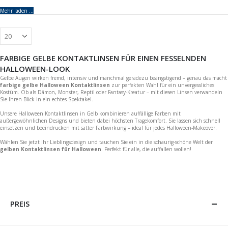
Mehr laden ...
FARBIGE GELBE KONTAKTLINSEN FÜR EINEN FESSELNDEN
HALLOWEEN-LOOK
Gelbe Augen wirken fremd, intensiv und manchmal geradezu beängstigend – genau das macht
farbige gelbe Halloween Kontaktlinsen
zur perfekten Wahl für ein unvergessliches
Kostüm. Ob als Dämon, Monster, Reptil oder Fantasy-Kreatur – mit diesen Linsen verwandeln
Sie Ihren Blick in ein echtes Spektakel.
Unsere Halloween Kontaktlinsen in Gelb kombinieren auffällige Farben mit
außergewöhnlichen Designs und bieten dabei höchsten Tragekomfort. Sie lassen sich schnell
einsetzen und beeindrucken mit satter Farbwirkung – ideal für jedes Halloween-Makeover.
Wählen Sie jetzt Ihr Lieblingsdesign und tauchen Sie ein in die schaurig-schöne Welt der
gelben Kontaktlinsen für Halloween
. Perfekt für alle, die auffallen wollen!
PREIS