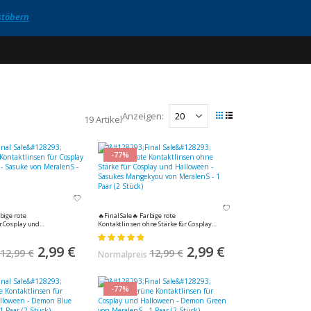
 stöbern
Anzeigen
19
Artikel
Ansicht
Raster
Liste
als
-77%
🔥Final Sale🔥 Farbige rote
r Cosplay und
Kontaktlinsen ohne Stärke für Cosplay
e von MeralenS - 1 Paar
und Halloween - Sasukes Mangekyou
Bewertung:
von MeralenS - 1 Paar (2 Stück)
100%
Sonderangebot
2,99 €
Sonderangebot
2,99 €
12,99 €
12,99 €
Normalpreis
-77%