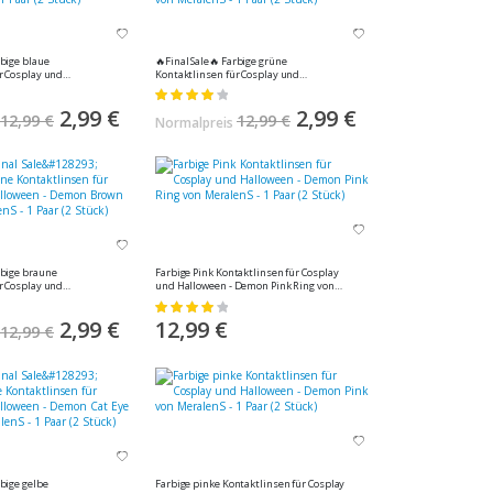
🔥Final Sale🔥 Farbige grüne
r Cosplay und
Kontaktlinsen für Cosplay und
n Blue von MeralenS -
Halloween - Demon Green von MeralenS
Bewertung:
- 1 Paar (2 Stück)
80%
Sonderangebot
2,99 €
Sonderangebot
2,99 €
12,99 €
12,99 €
Normalpreis
Farbige Pink Kontaktlinsen für Cosplay
r Cosplay und
und Halloween - Demon Pink Ring von
on Brown Ring von
MeralenS - 1 Paar (2 Stück)
Bewertung:
(2 Stück)
85%
Sonderangebot
2,99 €
12,99 €
12,99 €
Farbige pinke Kontaktlinsen für Cosplay