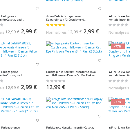
 Farbige rote
🔥Final Sale🔥 Farbige pinke
🔥Final Sale🔥 Farbige blaue
n für Cosplay und
Kontaktlinsen für Cosplay und
Kontaktlinsen fü
on MeralenS - 1 Paar (2
Halloween - Demon von MeralenS - 1
Halloween - Demo
Bewertung:
Rating:
Paar (2 Stück)
1 Paar (2 Stück)
95%
0%
Sonderangebot
2,99 €
Sonderangebot
2,99 €
12,99 €
12,99 €
eis
Normalpreis
Normalpreis
-77%
 Farbige gelbe
Farbige pinke Kontaktlinsen für Cosplay
🔥Final Sale🔥 Farbige braune
n für Cosplay und
und Halloween - Demon Cat Eye Pink von
Kontaktlinsen fü
 von MeralenS
MeralenS - 1 Paar (2 Stück)
Halloween - Dem
Rating:
Rating:
ück)
MeralenS - 1 Paar 
0%
0%
Sonderangebot
2,99 €
12,99 €
12,99 €
eis
Normalpreis
-77%
 Farbige orange
Farbige rote Kontaktlinsen für Cosplay
🔥Final Sale🔥 Farbige gelbe