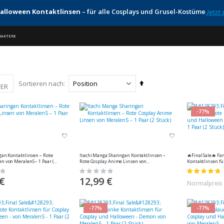
alloween Kontaktlinsen
– für alle Cosplays und Grusel-Kostüme
Jetzt
RAKTERE
In
Sortieren nach
TER
absteigender
Reihenfolge
-77%
ngan Kontaktlinsen – Rote
Itachi Manga Sharingan Kontaktlinsen –
🔥Final Sale🔥 Farbige rote
en von MeralenS – 1 Paar (2
Rote Cosplay Anime Linsen von
Kontaktlinsen fü
MeralenS – 1 Paar (2 Stück)
Halloween - Sasuk
Rating:
Bewertung:
(2 Stück)
0%
100%
 €
12,99 €
Normalpreis
-77%
-77%