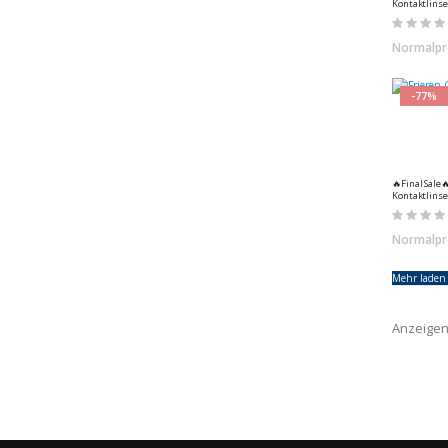
Kontaktlinse
Halloween - 
Rating:
MeralenS - 1 
0%
Normalpr
-77%
🔥Final Sale🔥 Farbige Frieren Cosp
Kontaktlinse
Kontaktlinse
Rating:
Halloween von
0%
Normalpr
Mehr laden 
Anzeige