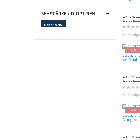
SEHSTÄRKE / DIOPTRIEN:
🔥Final Sale
Kontaktlinse
Halloween - v
Ohne Stärke
Rating:
Stück)
0%
Normalpr
-77%
🔥Final Sale
Kontaktlinse
Halloween - Demon Yellow
Rating:
- 1 Paar (2 St
0%
Normalpr
-77%
🔥Final Sale