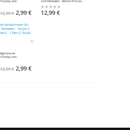
r Cosplay und
und Halloween - Demon Pink von
n Cat Eye Yellow von
MeralenS - 1 Paar (2 Stück)
Rating:
(2 Stück)
0%
Sonderangebot
2,99 €
12,99 €
12,99 €
rbige braune
r Cosplay und
iro 2 Brown von
(2 Stück)
Sonderangebot
2,99 €
12,99 €